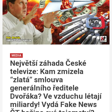
MEDIA
Největší záhada České
televize: Kam zmizela
“zlatá” smlouva
generálního ředitele
Dvořáka? Ve vzduchu létají
miliardy! Vydá Fake News