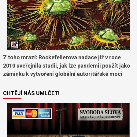
Z toho mrazí: Rockefellerova nadace již v roce
2010 uveřejnila studii, jak lze pandemii použít jako
záminku k vytvoření globální autoritářské moci
CHTĚJÍ NÁS UMLČET!