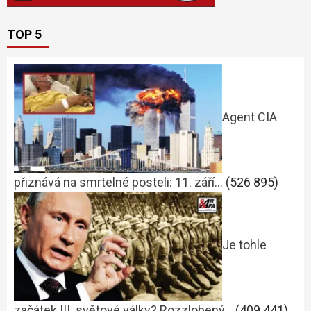
TOP 5
Agent CIA
přiznává na smrtelné posteli: 11. září…
(526 895)
Je tohle
začátek III. světové války? Rozzlobený…
(409 441)