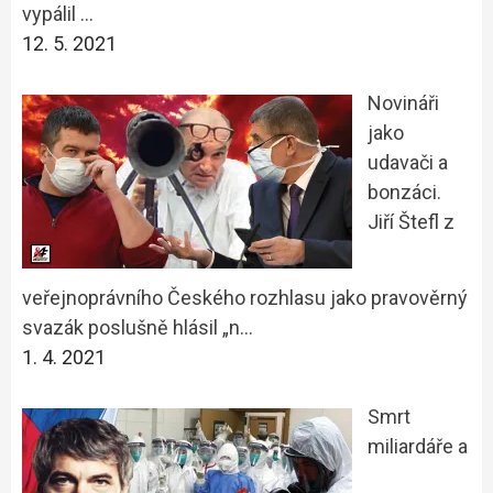
vypálil …
12. 5. 2021
Novináři
jako
udavači a
bonzáci.
Jiří Štefl z
veřejnoprávního Českého rozhlasu jako pravověrný
svazák poslušně hlásil „n…
1. 4. 2021
Smrt
miliardáře a