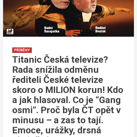
PŘÍBĚHY
Titanic Česká televize?
Rada snížila odměnu
řediteli České televize
skoro o MILION korun! Kdo
a jak hlasoval. Co je “Gang
osmi”. Proč byla ČT opět v
minusu – a zas to tají.
Emoce, urážky, drsná