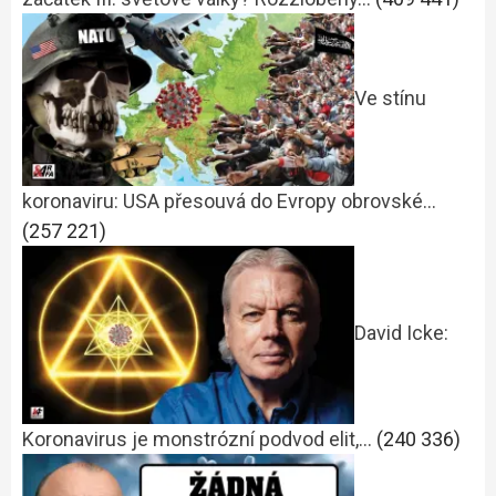
Ve stínu
koronaviru: USA přesouvá do Evropy obrovské…
(257 221)
David Icke:
Koronavirus je monstrózní podvod elit,…
(240 336)