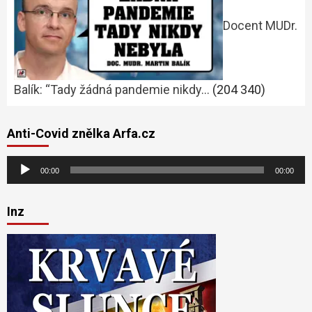
Docent MUDr.
Balík: “Tady žádná pandemie nikdy…
(204 340)
Anti-Covid znělka Arfa.cz
Audio
00:00
00:00
přehrávač
Inz