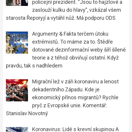
policejní prezident. “Jsou to hajzlové a
zaslouží kulku do hlavy”, vzkázal všem
starosta Řeporyjí a vytáhl nůž. Má podporu ODS
Argumenty & Fakta terčem útoku
extrémistů. To máme za to. Štědře
dotované dezinformační weby šíří šílené
teorie a z téhož obviňují ostatní. Když
pravdu, tak s nadhledem
Migrační lež v záři koronaviru a lenost
dekadentního Západu. Kde je
ekonomický přínos migrantů? Rychle
pryč z Evropské unie. Komentář:
Stanislav Novotný
Koronavirus: Lidé s krevní skupinou A