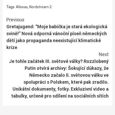
Tags:
Allseas
,
Nordstream 2
Continue
Previous
Gretajugend: “Moje babička je stará ekologická
Reading
svině!” Nová odporná vánoční píseň německých
dětí jako propaganda neexistující klimatické
krize
Next
Je tohle začátek III. světové války? Rozzlobený
Putin otvírá archivy: Šokující důkazy, že
Německo začalo II. světovou válku ve
spolupráci s Polskem, které pak zradilo.
Unikátní dokumenty, fotky. Exkluzivní video a
tabulky, určené pro sdílení na sociálních sítích