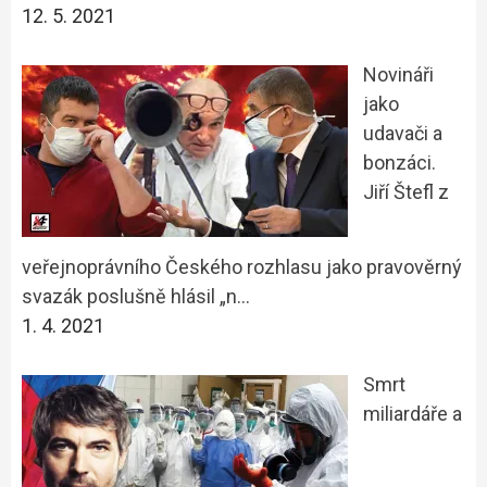
12. 5. 2021
Novináři
jako
udavači a
bonzáci.
Jiří Štefl z
veřejnoprávního Českého rozhlasu jako pravověrný
svazák poslušně hlásil „n…
1. 4. 2021
Smrt
miliardáře a