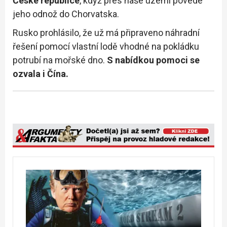
České republice
, když přes naše území povede
jeho odnož do Chorvatska.
Rusko prohlásilo, že už má připraveno náhradní
řešení pomocí vlastní lodě vhodné na pokládku
potrubí na mořské dno.
S nabídkou pomoci se
ozvala i Čína.