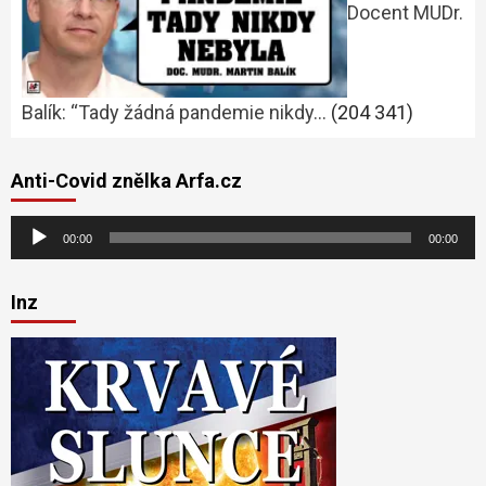
Docent MUDr.
Balík: “Tady žádná pandemie nikdy…
(204 341)
Anti-Covid znělka Arfa.cz
Audio
00:00
00:00
přehrávač
Inz