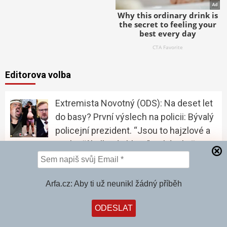
Editorova volba
Extremista Novotný (ODS): Na deset let
do basy? První výslech na policii: Bývalý
policejní prezident. “Jsou to hajzlové a
zaslouží kulku do hlavy”, vzkázal všem
starosta Řeporyjí a vytáhl nůž. Má podporu ODS
Arfa.cz: Aby ti už neunikl žádný příběh
U Koněva, tam to žije! Teď se nám k
památníku připoutal řetězem klempíř
Michal. Na protest proti aroganci místní
radnice. Každý odpor proti zlu má smysl.