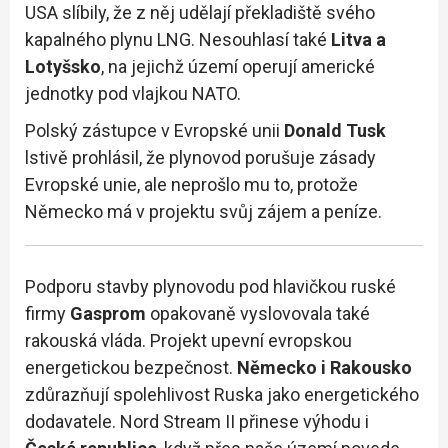
USA slíbily, že z něj udělají překladiště svého
kapalného plynu LNG. Nesouhlasí také
Litva a
Lotyšsko
, na jejichž území operují americké
jednotky pod vlajkou NATO.
Polský zástupce v Evropské unii
Donald Tusk
lstivě prohlásil, že plynovod porušuje zásady
Evropské unie, ale neprošlo mu to, protože
Německo má v projektu svůj zájem a peníze.
Podporu stavby plynovodu pod hlavičkou ruské
firmy
Gasprom
opakovaně vyslovovala také
rakouská vláda. Projekt upevní evropskou
energetickou bezpečnost.
Německo i Rakousko
zdůrazňují spolehlivost Ruska jako energetického
dodavatele. Nord Stream II přinese výhodu i