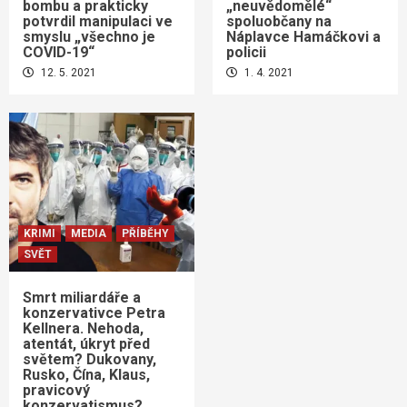
bombu a prakticky
„neuvědomělé“
potvrdil manipulaci ve
spoluobčany na
smyslu „všechno je
Náplavce Hamáčkovi a
COVID-19“
policii
12. 5. 2021
1. 4. 2021
KRIMI
MEDIA
PŘÍBĚHY
SVĚT
Smrt miliardáře a
konzervativce Petra
Kellnera. Nehoda,
atentát, úkryt před
světem? Dukovany,
Rusko, Čína, Klaus,
pravicový
konzervatismus?