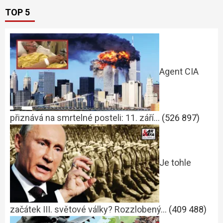
TOP 5
Agent CIA
přiznává na smrtelné posteli: 11. září…
(526 897)
Je tohle
začátek III. světové války? Rozzlobený…
(409 488)