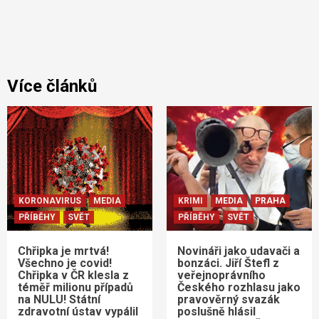
Více článků
KORONAVIRUS
MEDIA
KRIMI
MEDIA
PRAHA
PŘÍBĚHY
SVĚT
PŘÍBĚHY
SVĚT
Chřipka je mrtvá!
Novináři jako udavači a
Všechno je covid!
bonzáci. Jiří Štefl z
Chřipka v ČR klesla z
veřejnoprávního
téměř milionu případů
Českého rozhlasu jako
na NULU! Státní
pravověrný svazák
zdravotní ústav vypálil
poslušně hlásil