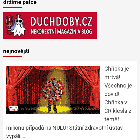
držíme palce
nejnovější
Chřipka je
mrtvá!
Všechno je
covid!
Chřipka v
ČR klesla z
téměř
milionu případů na NULU! Státní zdravotní ústav
vypálil …