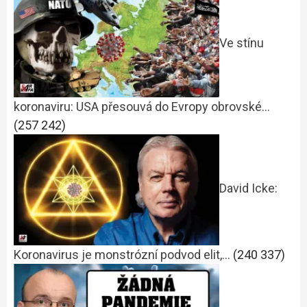
Ve stínu
koronaviru: USA přesouvá do Evropy obrovské…
(257 242)
David Icke:
Koronavirus je monstrózní podvod elit,…
(240 337)