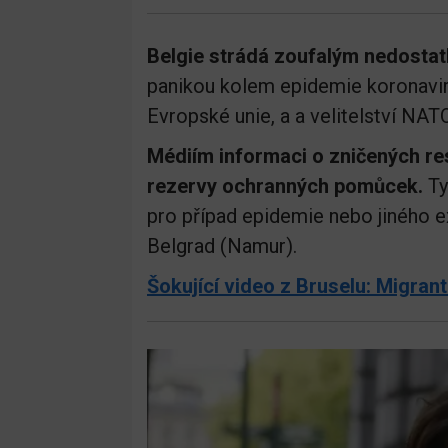
Belgie strádá zoufalým nedosta
panikou kolem epidemie koronaviru
Evropské unie, a a velitelství NATO
Médiím informaci o zničených resp
rezervy ochranných pomůcek.
Ty
pro případ epidemie nebo jiného e
Belgrad (Namur).
Šokující video z Bruselu: Migran