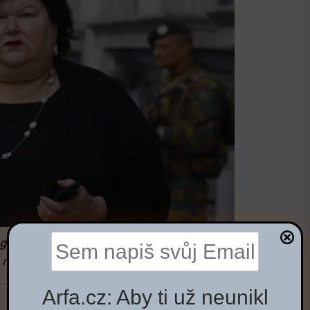
aggie De Blocková
je zastánkyní “vítačské” politiky a
ejen do Belgie, ale i celé Evropy
Arfa.cz: Aby ti už neunikl