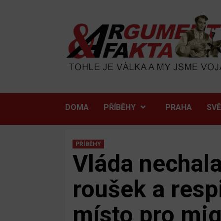
Skip
to
content
DOMA
PŘÍBĚHY
PRAHA
SV
PŘÍBĚHY
Vláda nechala
roušek a resp
místo pro mig