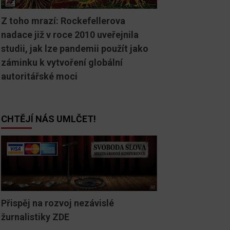
Z toho mrazí: Rockefellerova
nadace již v roce 2010 uveřejnila
studii, jak lze pandemii použít jako
záminku k vytvoření globální
autoritářské moci
CHTĚJÍ NÁS UMLČET!
Přispěj na rozvoj nezávislé
žurnalistiky ZDE