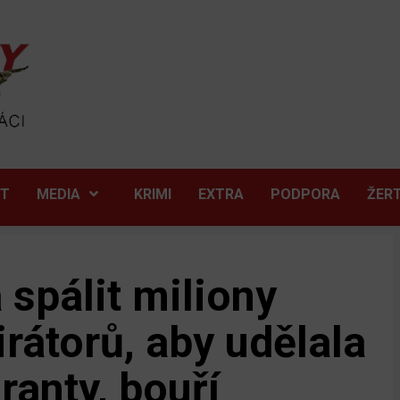
ĚT
MEDIA
KRIMI
EXTRA
PODPORA
ŽER
 spálit miliony
irátorů, aby udělala
ranty, bouří