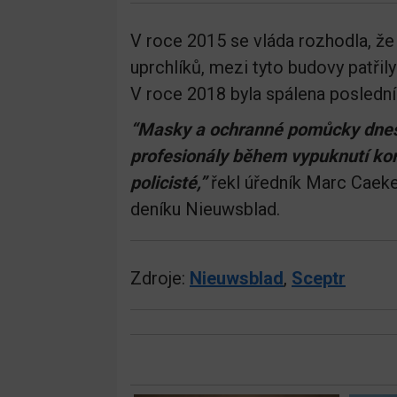
V roce 2015 se vláda rozhodla, že 
uprchlíků, mezi tyto budovy patřil
V roce 2018 byla spálena poslední
“Masky a ochranné pomůcky dnes 
profesionály během vypuknutí kor
policisté,”
řekl úředník Marc Caek
deníku Nieuwsblad.
Zdroje:
Nieuwsblad
,
Sceptr