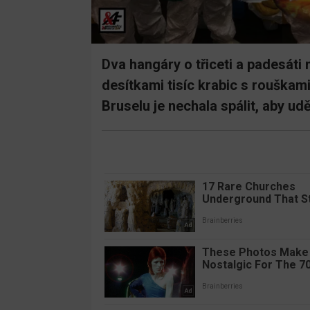
Dva hangáry o třiceti a padesáti
desítkami tisíc krabic s rouškami
Bruselu je nechala spálit, aby ud