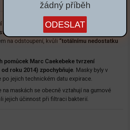
žádný příběh
ví Maggie De Blocková prohlásila
, že masky byly
st vypršela
a byly ve špatném stavu. Ministryně
em na odstoupení, kvůli
“totálnímu nedostatku
ch pomůcek Marc Caekebeke tvrzení
i od roku 2014) zpochybňuje
. Masky byly v
po jejich technickém datu expirace.
e na maskách se obecně vztahují na gumové
 jejich účinnost při filtraci bakterií.