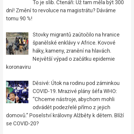
To je slib. Čtenáři: Už tam měla být 300
dní! Změní to revoluce na magistrátu? Dáváme
tomu 90 %!
Stovky migrantů zaútočilo na hranice
španělské enklávy v Africe. Kovové
háky, kameny, zranění na hlavách.
Největší výpad o začátku epidemie
koronaviru
Děsivé: Útok na rodinu pod záminkou
COVID-19. Mrazivé plány šéfa WHO:
“Chceme nástroje, abychom mohli
odvádět podezřelé přímo z jejich
domovů.” Poselství královny Alžběty k dětem. Blíží
se COVID-20?