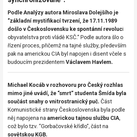
Podle Analýzy autora Miroslava Dolejšího je
“základní mystifikací tvrzení, že 17.11.1989
došlo v Československu ke spontánní revoluc
i
obyvatelstva proti vládě KSČ.” Podle autora šlo o
řízení proces, přičemž na tajné služby, především
pak na americkou CIA byl napojen i disent včele s
budoucím prezidentem
Václavem Havlem.
Michael Kocáb v rozhovoru pro Český rozhlas
mimo jiné uvádí, že “smrt” studenta Šmída byla
součást snahy o vnitrostranický puč.
Část
Komunistické strany Československa byla podle
něj napojena na
americkou tajnou službu CIA
,
což bylo tzv. “Gorbačovské křídlo”, část na
sovětskou KGB.