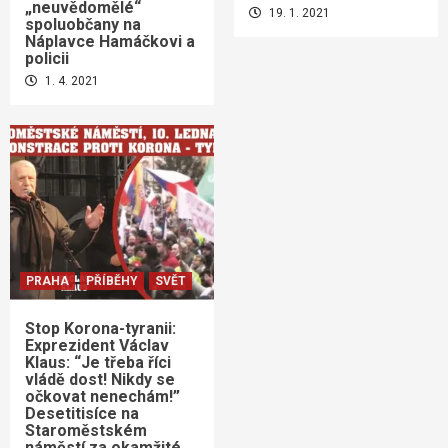
„neuvědomělé“
19. 1. 2021
spoluobčany na
Náplavce Hamáčkovi a
policii
1. 4. 2021
PRAHA
PŘÍBĚHY
SVĚT
Stop Korona-tyranii:
Exprezident Václav
Klaus: “Je třeba říci
vládě dost! Nikdy se
očkovat nenechám!”
Desetitisíce na
Staroměstském
náměstí za okamžité