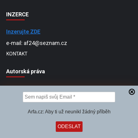
INZERCE
Inzerujte ZDE
e-mail: af24@seznam.cz
KONTAKT
Autorská práva
© Copyright (2020) Arfa.cz. Publikování nebo
jakékoliv jiné formy dalšího šíření obsahu z portálu
arfa.cz jsou bez písemného souhlasu této
Arfa.cz: Aby ti už neunikl žádný příběh
společnosti zakázány.
Copyright © Všechna práva vyhrazena. ARFA.cz