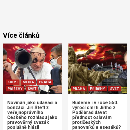
Více článků
KRIMI
MEDIA
PRAHA
PŘÍBĚHY
SVĚT
PRAHA
PŘÍBĚHY
SVĚT
Novináři jako udavači a
Budeme i v roce 550.
bonzáci. Jiří Štefl z
výročí smrti Jiřího z
veřejnoprávního
Poděbrad dávat
Českého rozhlasu jako
přednost oslavám
pravověrný svazák
protičeských
poslušně hlásil
panovníků a esesáků?