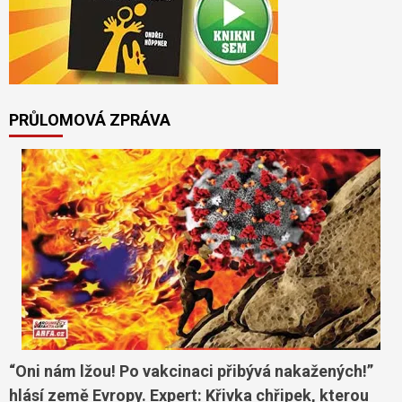
PRŮLOMOVÁ ZPRÁVA
“Oni nám lžou! Po vakcinaci přibývá nakažených!”
hlásí země Evropy. Expert: Křivka chřipek, kterou