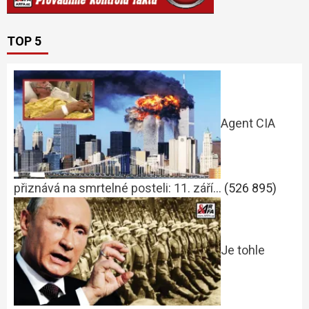
TOP 5
Agent CIA
přiznává na smrtelné posteli: 11. září…
(526 895)
Je tohle