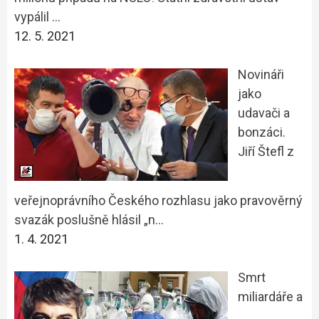
vypálil …
12. 5. 2021
Novináři
jako
udavači a
bonzáci.
Jiří Štefl z
veřejnoprávního Českého rozhlasu jako pravověrný
svazák poslušně hlásil „n…
1. 4. 2021
Smrt
miliardáře a