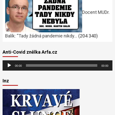
Docent MUDr.
Balík: “Tady žádná pandemie nikdy…
(204 340)
Anti-Covid znělka Arfa.cz
Audio
00:00
00:00
přehrávač
Inz