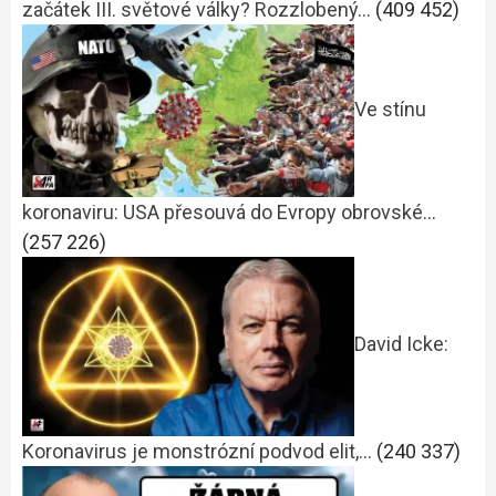
začátek III. světové války? Rozzlobený…
(409 452)
Ve stínu
koronaviru: USA přesouvá do Evropy obrovské…
(257 226)
David Icke:
Koronavirus je monstrózní podvod elit,…
(240 337)