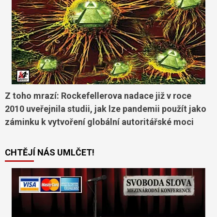
Z toho mrazí: Rockefellerova nadace již v roce
2010 uveřejnila studii, jak lze pandemii použít jako
záminku k vytvoření globální autoritářské moci
CHTĚJÍ NÁS UMLČET!