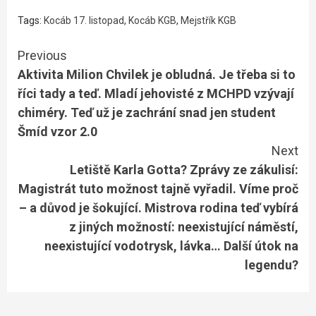
Tags:
Kocáb 17. listopad
,
Kocáb KGB
,
Mejstřík KGB
Continue
Previous
Aktivita Milion Chvilek je obludná. Je třeba si to
Reading
říci tady a teď. Mladí jehovisté z MCHPD vzývají
chiméry. Teď už je zachrání snad jen student
Šmíd vzor 2.0
Next
Letiště Karla Gotta? Zprávy ze zákulisí:
Magistrát tuto možnost tajně vyřadil. Víme proč
– a důvod je šokující. Mistrova rodina teď vybírá
z jiných možností: neexistující náměstí,
neexistující vodotrysk, lávka… Další útok na
legendu?