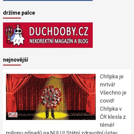
držíme palce
nejnovější
Chřipka je
mrtvá!
Všechno je
covid!
Chřipka v
ČR klesla z
téměř
milionu případů na NULU! Státní zdravotní ústav