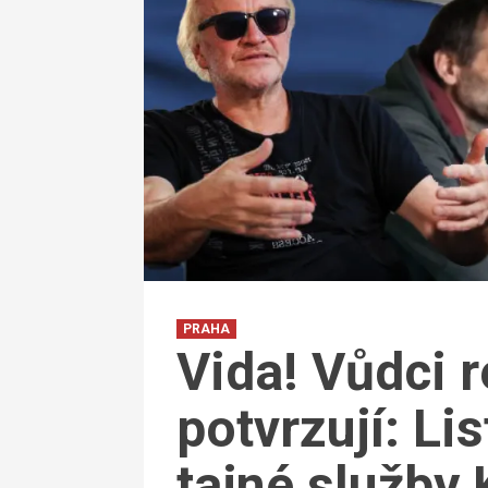
PRAHA
Vida! Vůdci 
potvrzují: Li
tajné služby 