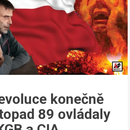
revoluce konečně
stopad 89 ovládaly
KGB a CIA.