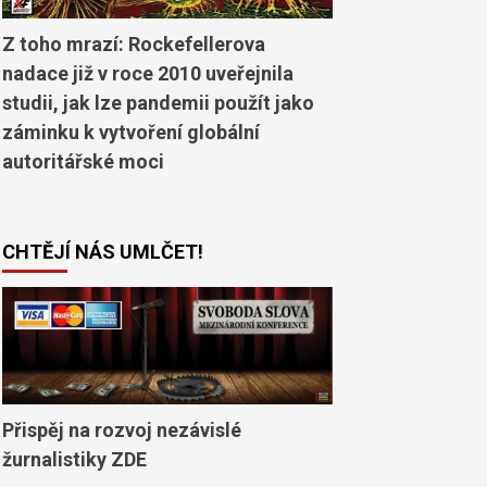
Z toho mrazí: Rockefellerova
nadace již v roce 2010 uveřejnila
studii, jak lze pandemii použít jako
záminku k vytvoření globální
autoritářské moci
CHTĚJÍ NÁS UMLČET!
Přispěj na rozvoj nezávislé
žurnalistiky ZDE