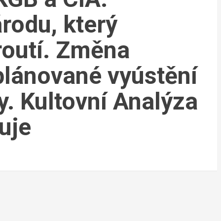
rodu, který
routí. Změna
plánované vyústění
y. Kultovní Analýza
uje