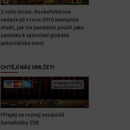
Z toho mrazí: Rockefellerova
nadace již v roce 2010 uveřejnila
studii, jak lze pandemii použít jako
záminku k vytvoření globální
autoritářské moci
CHTĚJÍ NÁS UMLČET!
Přispěj na rozvoj nezávislé
žurnalistiky ZDE