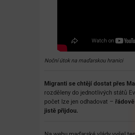
Noční útok na maďarskou hranici
Migranti se chtějí dostat přes
rozděleny do jednotlivých států E
počet lze jen odhadovat –
řádově 
jistě přijdou.
Na webu maďarské vlády vyšel ten