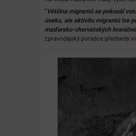
“
Většina migrantů se pokouší vs
úseku, ale aktivitu migrantů lze
maďarsko-chorvatských hraničníc
zpravodajský poradce předsedy vlá