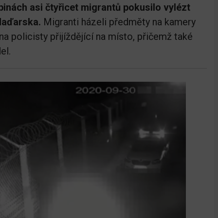
inách asi čtyřicet migrantů pokusilo vylézt
 Maďarska.
Migranti házeli předměty na kamery
na policisty přijíždějící na místo, přičemž také
el.