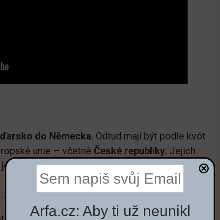
 Maďarsko do Německa
. Odtud mají být podle kvót
vropské unie – včetně
České republiky.
Jejich
jde o desítky tisíc migrantů, ale další zcela
Arfa.cz: Aby ti už neunikl
to zajímavý text: