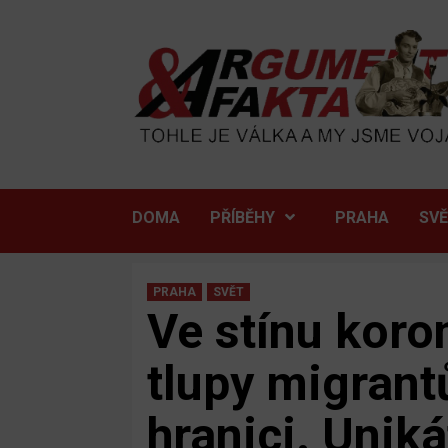
Skip
to
content
DOMA
PŘÍBĚHY
PRAHA
SV
PRAHA
SVĚT
Ve stínu koro
tlupy migran
hranici. Uniká