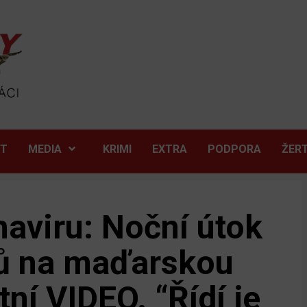
ĚT
MEDIA
KRIMI
EXTRA
PODPORA
ŽER
naviru: Noční útok
tů na maďarskou
tní VIDEO. “Řídí je