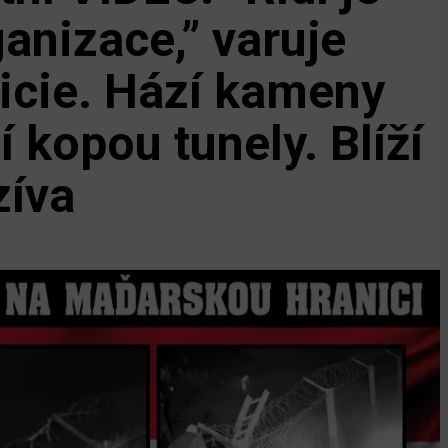
anizace,” varuje
icie. Hází kameny
í kopou tunely. Blíží
zíva