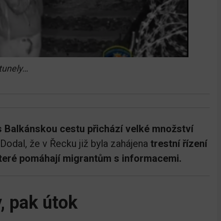
 tunely…
s Balkánskou cestu přichází velké množství
Dodal, že v Řecku již byla zahájena
trestní řízení
teré pomáhají migrantům s informacemi.
 pak útok