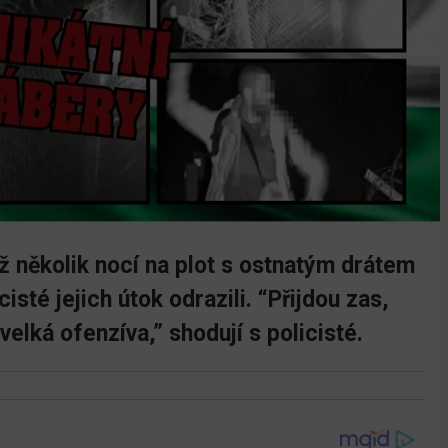
iž několik nocí na plot s ostnatým drátem
sté jejich útok odrazili. “Přijdou zas,
velká ofenzíva,” shodují s policisté.