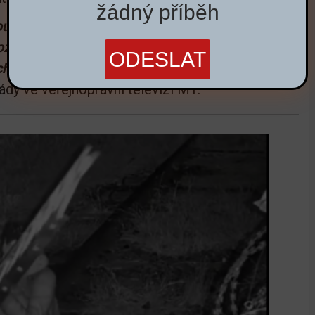
žádný příběh
toupit do země na maďarsko-srbském hraničním
 pozorovat také na maďarsko-rumunských a
h úsecích
,” uvedl György Bakondi, hlavní
dy ve veřejnoprávní televizi M1.