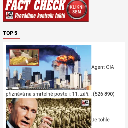
TOP 5
Agent CIA
přiznává na smrtelné posteli: 11. září…
(526 890)
Je tohle