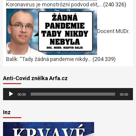
Koronavirus je monstrózní podvod elit,…
(240 326)
Docent MUDr.
Balík: “Tady žádná pandemie nikdy…
(204 339)
Anti-Covid znělka Arfa.cz
Audio
00:00
00:00
přehrávač
Inz