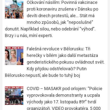
Očkování násilím: Povinná vakcinace
proti koronaviru zrušena v Dánsku po
devíti dnech protestů, ale… Stát má
mnoho způsobů, jak “neposlušné”
donutit. Například silou, nebo odebrání “výhod”.
Brzy i u nás, míní experti.
Falešná revoluce v Bělorusku: Tři
herečky v bílém jako další metastáza
genderistického pokusu ovládnout svět.
Kdy přijdou odstřelovači? Putin
Bělorusko nepustí, ale bude to tuhý boj
COVID – MASAKR pod orlojem: “Policie
vyprovokovala demonstranty a ucpala
východy jako 17. listopadu 89!” tvrdí
organizátoři. VIDEO provokatéra. 5 000