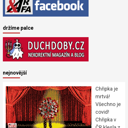
držíme palce
nejnovější
Chřipka je
mrtvá!
Všechno je
covid!
Chřipka v
ČR klesla z