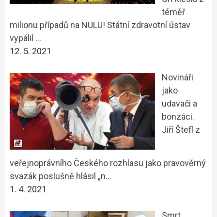
téměř
milionu případů na NULU! Státní zdravotní ústav
vypálil …
12. 5. 2021
Novináři
jako
udavači a
bonzáci.
Jiří Štefl z
veřejnoprávního Českého rozhlasu jako pravověrný
svazák poslušně hlásil „n…
1. 4. 2021
Smrt