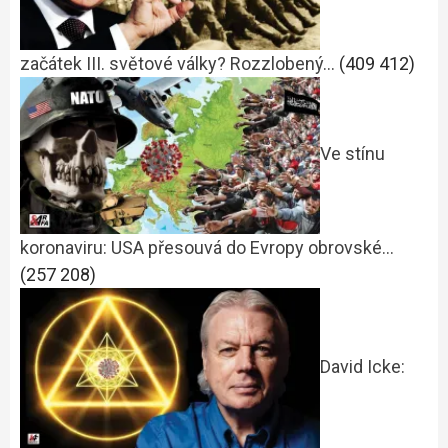
začátek III. světové války? Rozzlobený…
(409 412)
Ve stínu
koronaviru: USA přesouvá do Evropy obrovské…
(257 208)
David Icke: