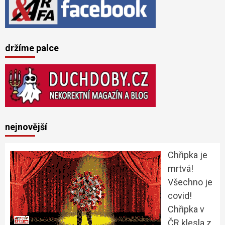
držíme palce
nejnovější
Chřipka je
mrtvá!
Všechno je
covid!
Chřipka v
ČR klesla z