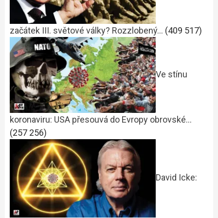
začátek III. světové války? Rozzlobený…
(409 517)
Ve stínu
koronaviru: USA přesouvá do Evropy obrovské…
(257 256)
David Icke: