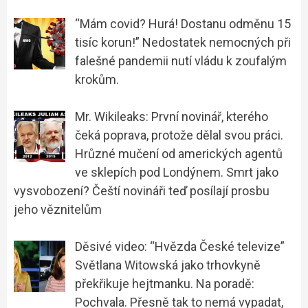
“Mám covid? Hurá! Dostanu odměnu 15
tisíc korun!” Nedostatek nemocných při
falešné pandemii nutí vládu k zoufalým
krokům.
Mr. Wikileaks: První novinář, kterého
čeká poprava, protože dělal svou práci.
Hrůzné mučení od amerických agentů
ve sklepích pod Londýnem. Smrt jako
vysvobození? Čeští novináři teď posílají prosbu
jeho věznitelům
Děsivé video: “Hvězda České televize”
Světlana Witowská jako trhovkyně
překřikuje hejtmanku. Na poradě:
Pochvala. Přesně tak to nemá vypadat,