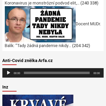
Koronavirus je monstrózní podvod elit,…
(240 338)
Docent MUDr.
Balík: “Tady žádná pandemie nikdy…
(204 342)
Anti-Covid znělka Arfa.cz
Audio
00:00
00:00
přehrávač
Inz