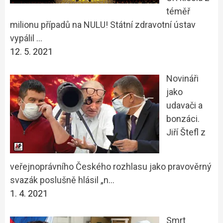
téměř
milionu případů na NULU! Státní zdravotní ústav
vypálil …
12. 5. 2021
Novináři
jako
udavači a
bonzáci.
Jiří Štefl z
veřejnoprávního Českého rozhlasu jako pravověrný
svazák poslušně hlásil „n…
1. 4. 2021
Smrt