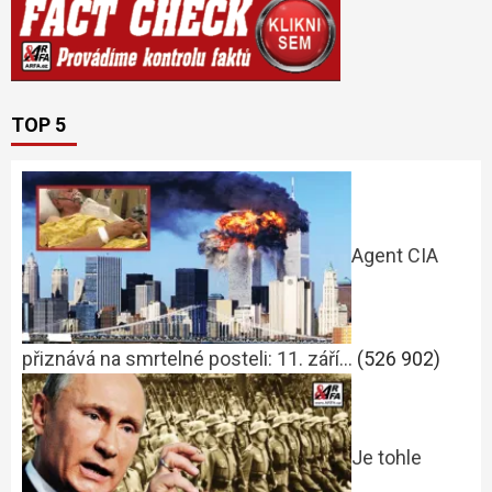
TOP 5
Agent CIA
přiznává na smrtelné posteli: 11. září…
(526 902)
Je tohle