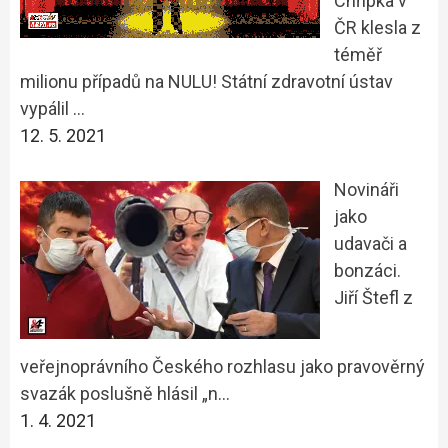
Chřipka v
ČR klesla z
téměř
milionu případů na NULU! Státní zdravotní ústav
vypálil …
12. 5. 2021
Novináři
jako
udavači a
bonzáci.
Jiří Štefl z
veřejnoprávního Českého rozhlasu jako pravověrný
svazák poslušně hlásil „n…
1. 4. 2021