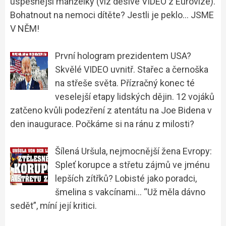
úspěšnější manželky (viz děsivé VIDEO z Eurovize).
Bohatnout na nemoci dítěte? Jestli je peklo… JSME
V NĚM!
První hologram prezidentem USA?
Skvělé VIDEO uvnitř. Stařec a černoška
na střeše světa. Přízračný konec té
veselejší etapy lidských dějin. 12 vojáků
zatčeno kvůli podezření z atentátu na Joe Bidena v
den inaugurace. Počkáme si na ránu z milosti?
Šílená Uršula, nejmocnější žena Evropy:
Spleť korupce a střetu zájmů ve jménu
lepších zítřků? Lobisté jako poradci,
šmelina s vakcínami… “Už měla dávno
sedět”, míní její kritici.