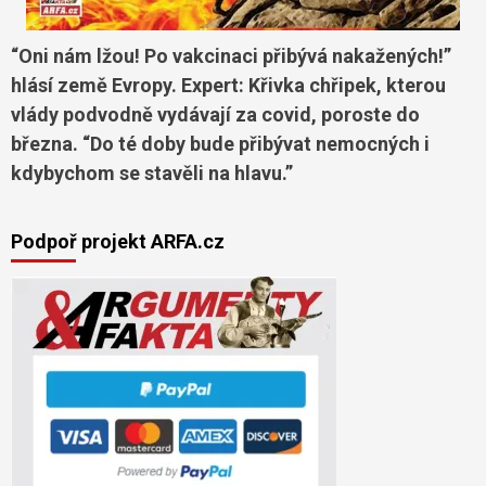
“Oni nám lžou! Po vakcinaci přibývá nakažených!”
hlásí země Evropy. Expert: Křivka chřipek, kterou
vlády podvodně vydávají za covid, poroste do
března. “Do té doby bude přibývat nemocných i
kdybychom se stavěli na hlavu.”
Podpoř projekt ARFA.cz