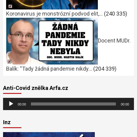
Koronavirus je monstrózní podvod elit,…
(240 335)
Docent MUDr.
Balík: “Tady žádná pandemie nikdy…
(204 339)
Anti-Covid znělka Arfa.cz
Audio
00:00
00:00
přehrávač
Inz