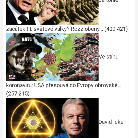
začátek III. světové války? Rozzlobený…
(409 421)
Ve stínu
koronaviru: USA přesouvá do Evropy obrovské…
(257 215)
David Icke: