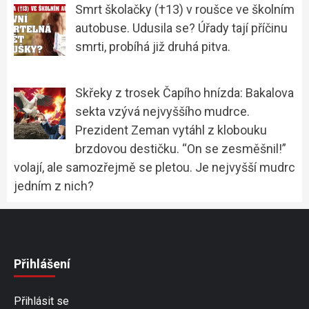
Smrt školačky (†13) v roušce ve školním
autobuse. Udusila se? Úřady tají příčinu
smrti, probíhá již druhá pitva.
Skřeky z trosek Čapího hnízda: Bakalova
sekta vzývá nejvyššího mudrce.
Prezident Zeman vytáhl z klobouku
brzdovou destičku. “On se zesměšnil!”
volají, ale samozřejmě se pletou. Je nejvyšší mudrc
jedním z nich?
Přihlášení
Přihlásit se