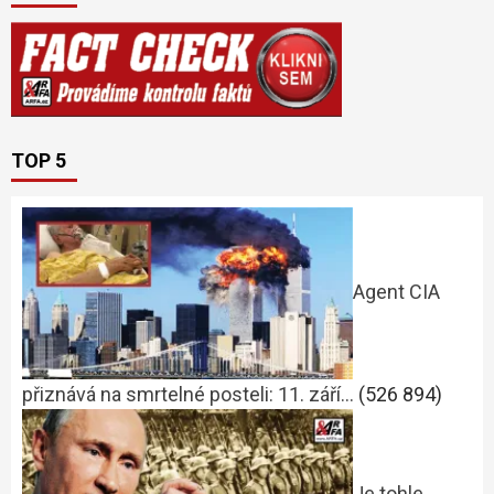
TOP 5
Agent CIA
přiznává na smrtelné posteli: 11. září…
(526 894)
Je tohle