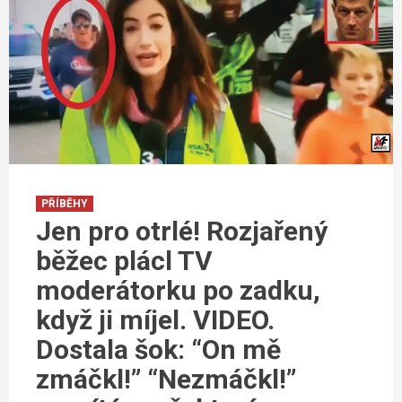
PŘÍBĚHY
Jen pro otrlé! Rozjařený
běžec plácl TV
moderátorku po zadku,
když ji míjel. VIDEO.
Dostala šok: “On mě
zmáčkl!” “Nezmáčkl!”