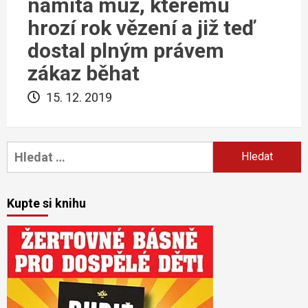
namítá muž, kterému
hrozí rok vězení a již teď
dostal plným právem
zákaz běhat
15. 12. 2019
Vyhledávání
Kupte si knihu