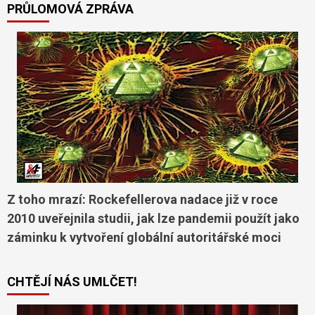
PRŮLOMOVÁ ZPRÁVA
Z toho mrazí: Rockefellerova nadace již v roce
2010 uveřejnila studii, jak lze pandemii použít jako
záminku k vytvoření globální autoritářské moci
CHTĚJÍ NÁS UMLČET!