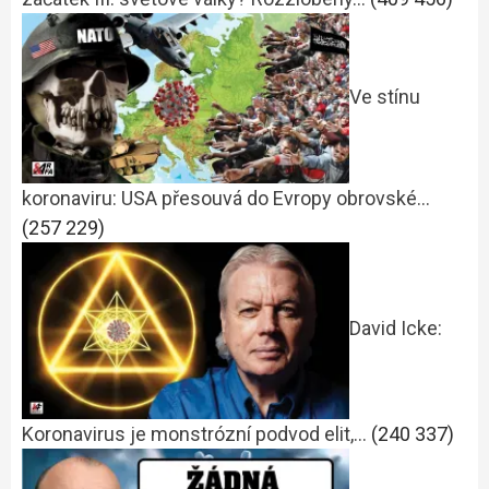
Ve stínu
koronaviru: USA přesouvá do Evropy obrovské…
(257 229)
David Icke:
Koronavirus je monstrózní podvod elit,…
(240 337)