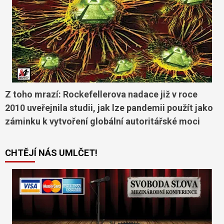
Z toho mrazí: Rockefellerova nadace již v roce
2010 uveřejnila studii, jak lze pandemii použít jako
záminku k vytvoření globální autoritářské moci
CHTĚJÍ NÁS UMLČET!