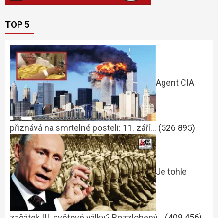
TOP 5
Agent CIA
přiznává na smrtelné posteli: 11. září…
(526 895)
Je tohle
začátek III. světové války? Rozzlobený…
(409 456)