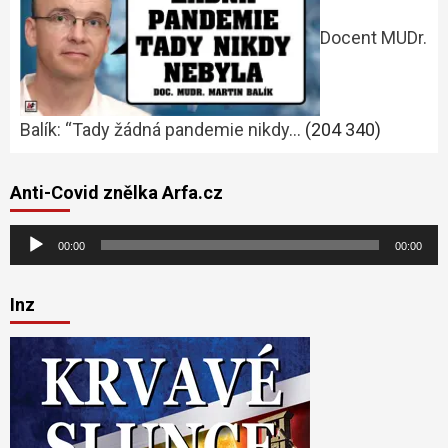
Docent MUDr.
Balík: “Tady žádná pandemie nikdy…
(204 340)
Anti-Covid znělka Arfa.cz
Audio
00:00
00:00
přehrávač
Inz