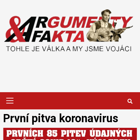
Skip
to
content
Primary
Menu
První pitva koronavirus