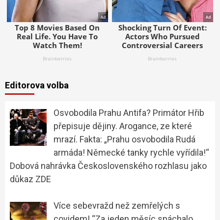
Editorova volba
Osvobodila Prahu Antifa? Primátor Hřib
přepisuje dějiny. Arogance, ze které
mrazí. Fakta: „Prahu osvobodila Rudá
armáda! Německé tanky rychle vyřídila!“
Dobová nahrávka Československého rozhlasu jako
důkaz ZDE
Více sebevražd než zemřelých s
covidem! “Za jeden měsíc spáchalo