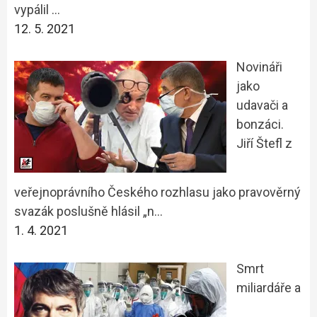
vypálil …
12. 5. 2021
Novináři
jako
udavači a
bonzáci.
Jiří Štefl z
veřejnoprávního Českého rozhlasu jako pravověrný
svazák poslušně hlásil „n…
1. 4. 2021
Smrt
miliardáře a