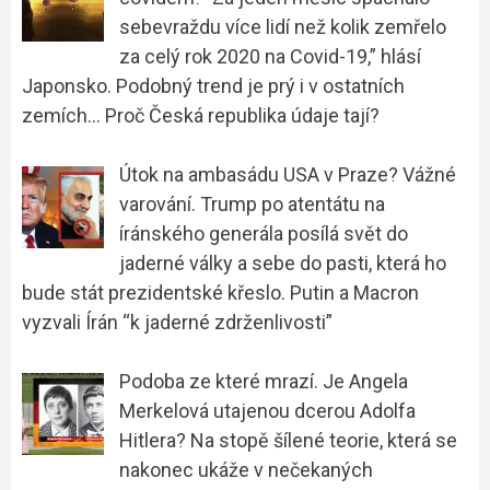
sebevraždu více lidí než kolik zemřelo
za celý rok 2020 na Covid-19,” hlásí
Japonsko. Podobný trend je prý i v ostatních
zemích… Proč Česká republika údaje tají?
Útok na ambasádu USA v Praze? Vážné
varování. Trump po atentátu na
íránského generála posílá svět do
jaderné války a sebe do pasti, která ho
bude stát prezidentské křeslo. Putin a Macron
vyzvali Írán “k jaderné zdrženlivosti”
Podoba ze které mrazí. Je Angela
Merkelová utajenou dcerou Adolfa
Hitlera? Na stopě šílené teorie, která se
nakonec ukáže v nečekaných