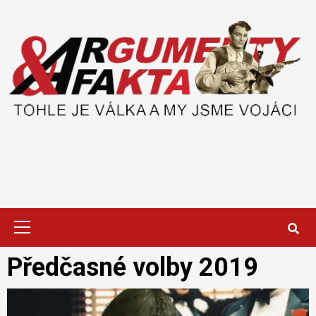
Skip
to
content
Primary
Menu
Předčasné volby 2019