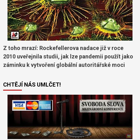
Z toho mrazí: Rockefellerova nadace již v roce
2010 uveřejnila studii, jak lze pandemii použít jako
záminku k vytvoření globální autoritářské moci
CHTĚJÍ NÁS UMLČET!