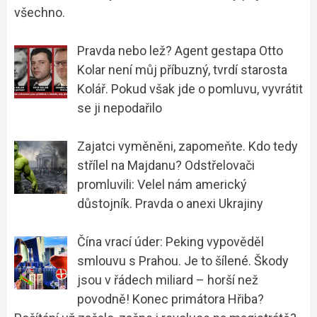
všechno.
Pravda nebo lež? Agent gestapa Otto
Kolar není můj příbuzný, tvrdí starosta
Kolář. Pokud však jde o pomluvu, vyvrátit
se ji nepodařilo
Zajatci vyměněni, zapomeňte. Kdo tedy
střílel na Majdanu? Odstřelovači
promluvili: Velel nám americký
důstojník. Pravda o anexi Ukrajiny
Čína vrací úder: Peking vypověděl
smlouvu s Prahou. Je to šílené. Škody
jsou v řádech miliard – horší než
povodně! Konec primátora Hřiba?