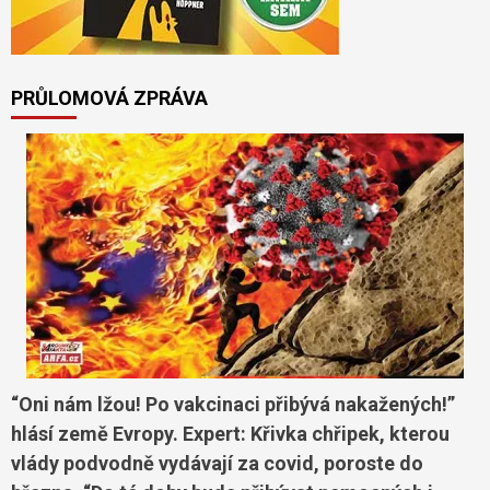
PRŮLOMOVÁ ZPRÁVA
“Oni nám lžou! Po vakcinaci přibývá nakažených!”
hlásí země Evropy. Expert: Křivka chřipek, kterou
vlády podvodně vydávají za covid, poroste do