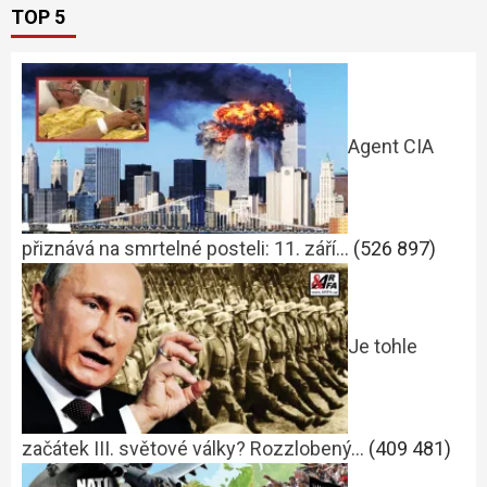
TOP 5
Agent CIA
přiznává na smrtelné posteli: 11. září…
(526 897)
Je tohle
začátek III. světové války? Rozzlobený…
(409 481)