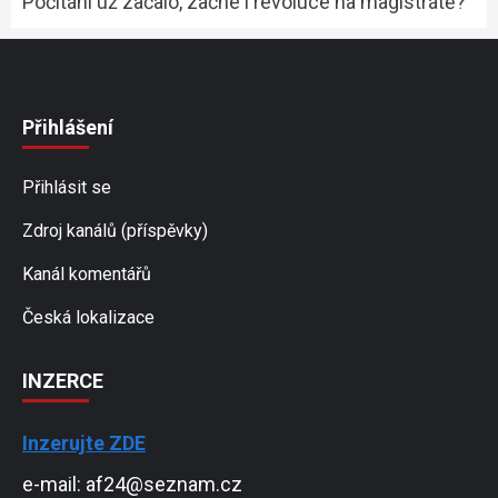
Počítání už začalo, začne i revoluce na magistrátě?
Přihlášení
Přihlásit se
Zdroj kanálů (příspěvky)
Kanál komentářů
Česká lokalizace
INZERCE
Inzerujte ZDE
e-mail: af24@seznam.cz