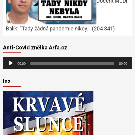
Docent MUDr.
Balík: “Tady žádná pandemie nikdy…
(204 341)
Anti-Covid znělka Arfa.cz
Audio
00:00
00:00
přehrávač
Inz