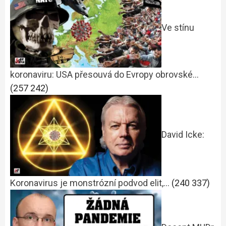
Ve stínu
koronaviru: USA přesouvá do Evropy obrovské…
(257 242)
David Icke:
Koronavirus je monstrózní podvod elit,…
(240 337)