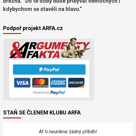
března. “Do té doby bude přibývat nemocných i
kdybychom se stavěli na hlavu.”
Podpoř projekt ARFA.cz
STAŇ SE ČLENEM KLUBU ARFA
Ať ti neunikne žádný příběh!