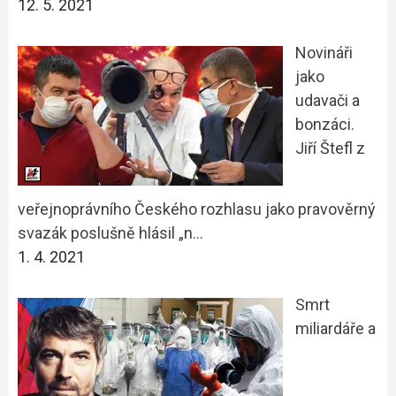
12. 5. 2021
Novináři
jako
udavači a
bonzáci.
Jiří Štefl z
veřejnoprávního Českého rozhlasu jako pravověrný
svazák poslušně hlásil „n…
1. 4. 2021
Smrt
miliardáře a