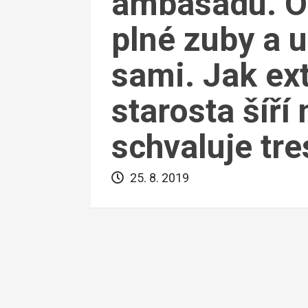
ambasádu. O
plné zuby a u
sami. Jak ex
starosta šíří
schvaluje tre
25. 8. 2019