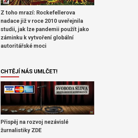
Z toho mrazí: Rockefellerova
nadace již v roce 2010 uveřejnila
studii, jak lze pandemii použít jako
záminku k vytvoření globální
autoritářské moci
CHTĚJÍ NÁS UMLČET!
Přispěj na rozvoj nezávislé
žurnalistiky ZDE