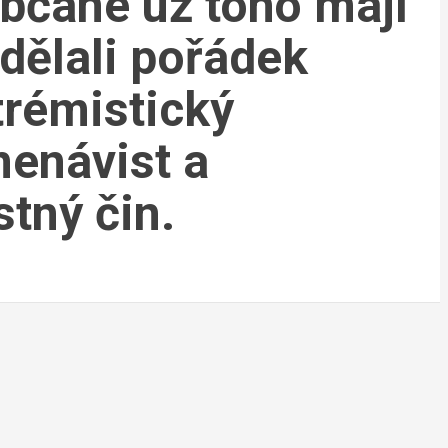
bčané už toho mají
dělali pořádek
trémistický
 nenávist a
stný čin.