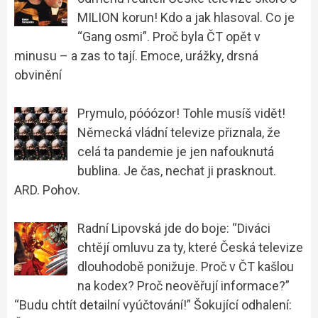
MILION korun! Kdo a jak hlasoval. Co je
“Gang osmi”. Proč byla ČT opět v
minusu – a zas to tají. Emoce, urážky, drsná
obvinění
Prymulo, póóózor! Tohle musíš vidět!
Německá vládní televize přiznala, že
celá ta pandemie je jen nafouknutá
bublina. Je čas, nechat ji prasknout.
ARD. Pohov.
Radní Lipovská jde do boje: “Diváci
chtějí omluvu za ty, které Česká televize
dlouhodobě ponižuje. Proč v ČT kašlou
na kodex? Proč neověřují informace?”
“Budu chtít detailní vyúčtování!” Šokující odhalení: