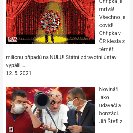
Chřipka je
mrtvá!
Všechno je
covid!
Chřipka v
ČR klesla z
téměř
milionu případů na NULU! Státní zdravotní ústav
vypálil …
12. 5. 2021
Novináři
jako
udavači a
bonzáci.
Jiří Štefl z