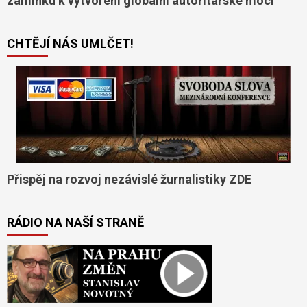
záminku k vytvoření globální autoritářské moci
CHTĚJÍ NÁS UMLČET!
Přispěj na rozvoj nezávislé žurnalistiky ZDE
RÁDIO NA NAŠÍ STRANĚ