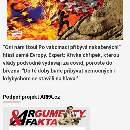
“Oni nám lžou! Po vakcinaci přibývá nakažených!”
hlásí země Evropy. Expert: Křivka chřipek, kterou
vlády podvodně vydávají za covid, poroste do
března. “Do té doby bude přibývat nemocných i
kdybychom se stavěli na hlavu.”
Podpoř projekt ARFA.cz