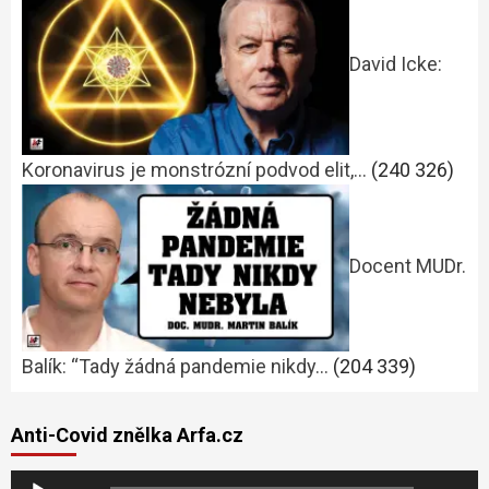
David Icke:
Koronavirus je monstrózní podvod elit,…
(240 326)
Docent MUDr.
Balík: “Tady žádná pandemie nikdy…
(204 339)
Anti-Covid znělka Arfa.cz
Audio