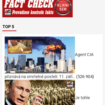
TOP 5
Agent CIA
přiznává na smrtelné posteli: 11. září…
(526 904)
Je tohle