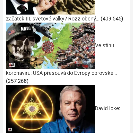
začátek III. světové války? Rozzlobený…
(409 545)
Ve stínu
koronaviru: USA přesouvá do Evropy obrovské…
(257 268)
David Icke: