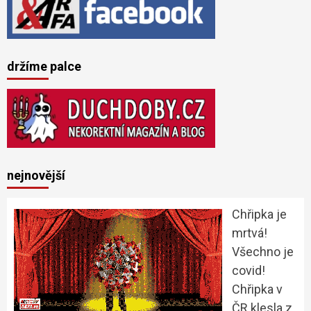
držíme palce
nejnovější
Chřipka je
mrtvá!
Všechno je
covid!
Chřipka v
ČR klesla z