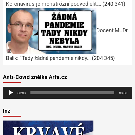
Koronavirus je monstrózní podvod elit,…
(240 341)
Docent MUDr.
Balík: “Tady žádná pandemie nikdy…
(204 345)
Anti-Covid znělka Arfa.cz
Audio
00:00
00:00
přehrávač
Inz