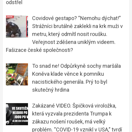
odstřel
Covidové gestapo? “Nemohu dýchat!”
Strážníci brutálně zaklekli na krk muži v
metru, který odmítl nosit roušku.
Veřejnost zděšena uniklým videem.
Fašizace české společnosti?
To snad ne! Odpůrkyně sochy maršála
Koněva klade věnce k pomníku
nacistického generála. Prý to byl
skutečný hrdina
Zakázané VIDEO. Špičková viroložka,
která vyzvala prezidenta Trumpa k
zákazu nošení roušek, má velký
problém. “COVID-19 vznikl v USA,” tvrdí