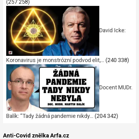
(257 258)
David Icke:
Koronavirus je monstrózní podvod elit,…
(240 338)
Docent MUDr.
Balík: “Tady žádná pandemie nikdy…
(204 342)
Anti-Covid znělka Arfa.cz