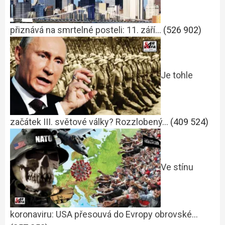
přiznává na smrtelné posteli: 11. září…
(526 902)
Je tohle
začátek III. světové války? Rozzlobený…
(409 524)
Ve stínu
koronaviru: USA přesouvá do Evropy obrovské…