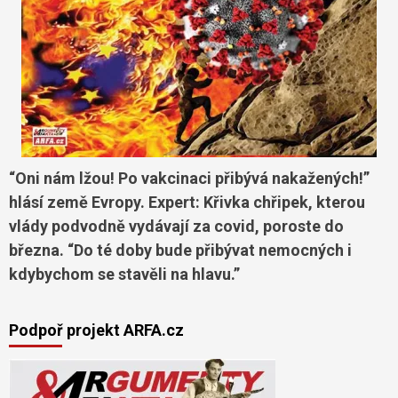
“Oni nám lžou! Po vakcinaci přibývá nakažených!”
hlásí země Evropy. Expert: Křivka chřipek, kterou
vlády podvodně vydávají za covid, poroste do
března. “Do té doby bude přibývat nemocných i
kdybychom se stavěli na hlavu.”
Podpoř projekt ARFA.cz