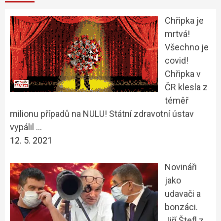
Chřipka je
mrtvá!
Všechno je
covid!
Chřipka v
ČR klesla z
téměř
milionu případů na NULU! Státní zdravotní ústav
vypálil …
12. 5. 2021
Novináři
jako
udavači a
bonzáci.
Jiří Štefl z