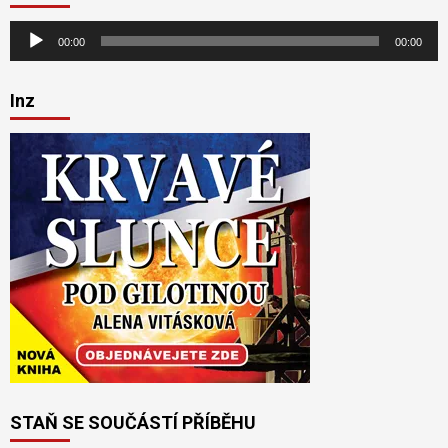
Audio
00:00
00:00
přehrávač
Inz
STAŇ SE SOUČÁSTÍ PŘÍBĚHU