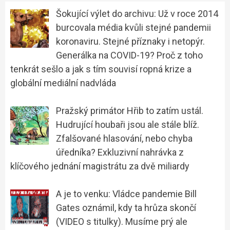
Šokující výlet do archivu: Už v roce 2014
burcovala média kvůli stejné pandemii
koronaviru. Stejné příznaky i netopýr.
Generálka na COVID-19? Proč z toho
tenkrát sešlo a jak s tím souvisí ropná krize a
globální mediální nadvláda
Pražský primátor Hřib to zatím ustál.
Hudrující houbaři jsou ale stále blíž.
Zfalšované hlasování, nebo chyba
úředníka? Exkluzivní nahrávka z
klíčového jednání magistrátu za dvě miliardy
A je to venku: Vládce pandemie Bill
Gates oznámil, kdy ta hrůza skončí
(VIDEO s titulky). Musíme prý ale