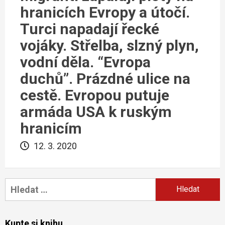
hranicích Evropy a útočí.
Turci napadají řecké
vojáky. Střelba, slzný plyn,
vodní děla. “Evropa
duchů”. Prázdné ulice na
cestě. Evropou putuje
armáda USA k ruským
hranicím
12. 3. 2020
Vyhledávání
Kupte si knihu