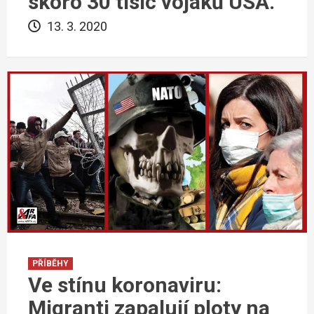
skoro 30 tisíc vojáků USA.
13. 3. 2020
PŘÍBĚHY
Ve stínu koronaviru:
Migranti zapalují ploty na