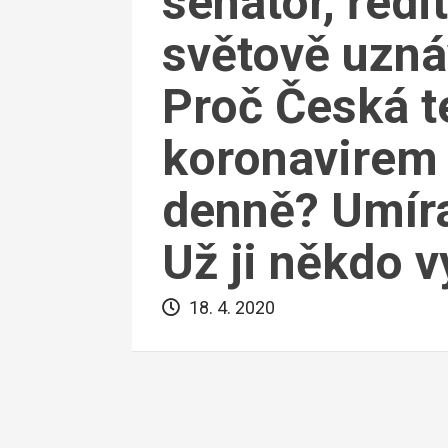
senátor, ředi
světově uzná
Proč Česká t
koronavirem
denně? Umíraj
Už ji někdo v
18. 4. 2020