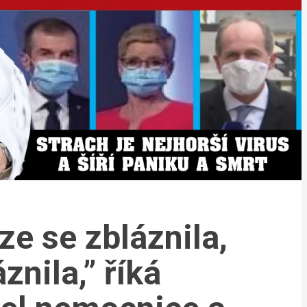
ze se zbláznila,
znila,” říká