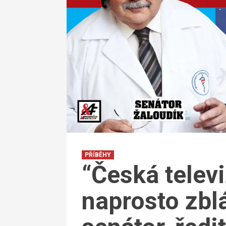
PŘÍBĚHY
“Česká televi
naprosto zblá