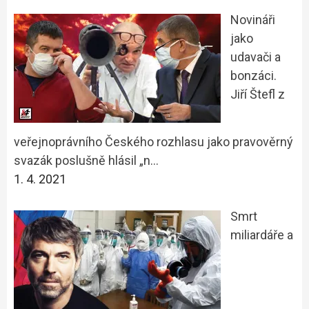
Novináři
jako
udavači a
bonzáci.
Jiří Štefl z
veřejnoprávního Českého rozhlasu jako pravověrný
svazák poslušně hlásil „n…
1. 4. 2021
Smrt
miliardáře a