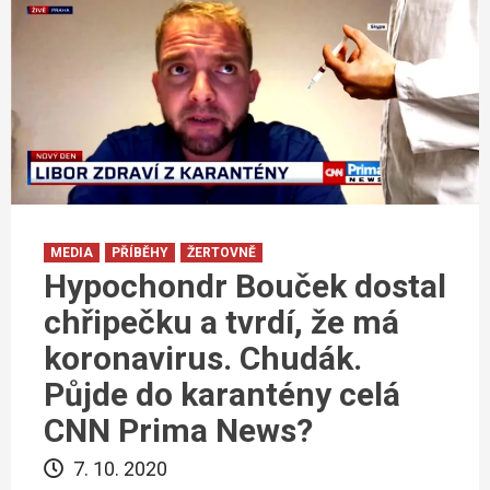
MEDIA
PŘÍBĚHY
ŽERTOVNĚ
Hypochondr Bouček dostal
chřipečku a tvrdí, že má
koronavirus. Chudák.
Půjde do karantény celá
CNN Prima News?
7. 10. 2020