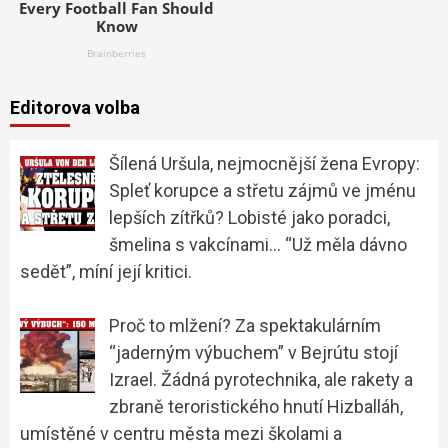
Editorova volba
Šílená Uršula, nejmocnější žena Evropy:
Spleť korupce a střetu zájmů ve jménu
lepších zítřků? Lobisté jako poradci,
šmelina s vakcínami… “Už měla dávno
sedět”, míní její kritici.
Proč to mlžení? Za spektakulárním
“jaderným výbuchem” v Bejrútu stojí
Izrael. Žádná pyrotechnika, ale rakety a
zbraně teroristického hnutí Hizballáh,
umístěné v centru města mezi školami a