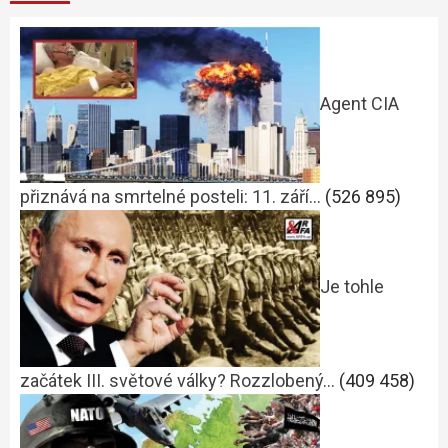
Agent CIA
přiznává na smrtelné posteli: 11. září…
(526 895)
Je tohle
začátek III. světové války? Rozzlobený…
(409 458)