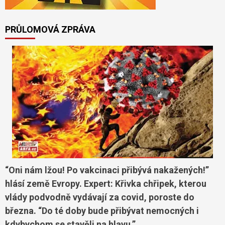
PRŮLOMOVÁ ZPRÁVA
“Oni nám lžou! Po vakcinaci přibývá nakažených!”
hlásí země Evropy. Expert: Křivka chřipek, kterou
vlády podvodně vydávají za covid, poroste do
března. “Do té doby bude přibývat nemocných i
kdybychom se stavěli na hlavu.”