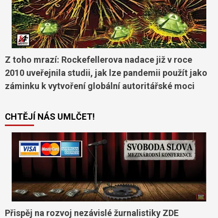
Z toho mrazí: Rockefellerova nadace již v roce
2010 uveřejnila studii, jak lze pandemii použít jako
záminku k vytvoření globální autoritářské moci
CHTĚJÍ NÁS UMLČET!
Přispěj na rozvoj nezávislé žurnalistiky ZDE