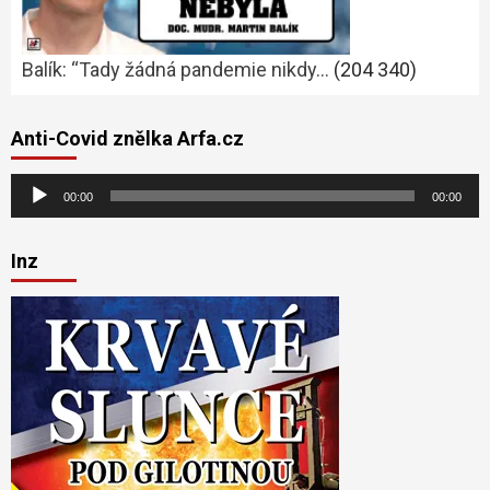
Balík: “Tady žádná pandemie nikdy…
(204 340)
Anti-Covid znělka Arfa.cz
Audio
00:00
00:00
přehrávač
Inz