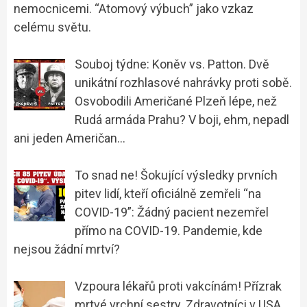
nemocnicemi. “Atomový výbuch” jako vzkaz
celému světu.
Souboj týdne: Koněv vs. Patton. Dvě
unikátní rozhlasové nahrávky proti sobě.
Osvobodili Američané Plzeň lépe, než
Rudá armáda Prahu? V boji, ehm, nepadl
ani jeden Američan…
To snad ne! Šokující výsledky prvních
pitev lidí, kteří oficiálně zemřeli “na
COVID-19”: Žádný pacient nezemřel
přímo na COVID-19. Pandemie, kde
nejsou žádní mrtví?
Vzpoura lékařů proti vakcínám! Přízrak
mrtvé vrchní sestry. Zdravotníci v USA