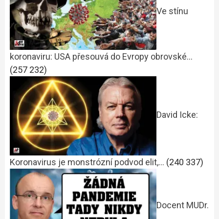
Ve stínu
koronaviru: USA přesouvá do Evropy obrovské…
(257 232)
David Icke:
Koronavirus je monstrózní podvod elit,…
(240 337)
Docent MUDr.