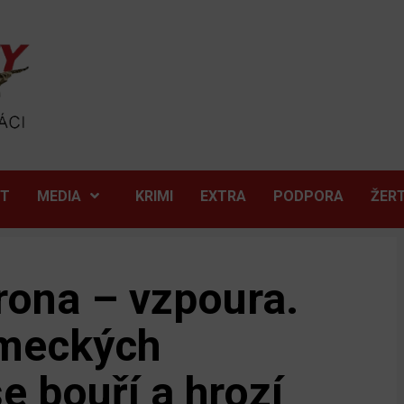
ĚT
MEDIA
KRIMI
EXTRA
PODPORA
ŽER
rona – vzpoura.
ěmeckých
e bouří a hrozí