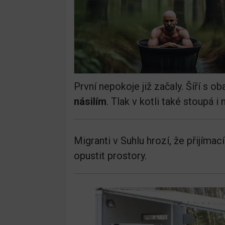
První nepokoje již začaly. Šíří s ob
násilím
. Tlak v kotli také stoupá 
Migranti v Suhlu hrozí, že přijíma
opustit prostory.