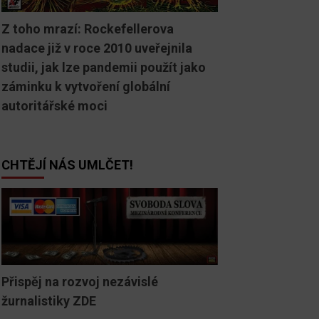
Z toho mrazí: Rockefellerova
nadace již v roce 2010 uveřejnila
studii, jak lze pandemii použít jako
záminku k vytvoření globální
autoritářské moci
CHTĚJÍ NÁS UMLČET!
Přispěj na rozvoj nezávislé
žurnalistiky ZDE