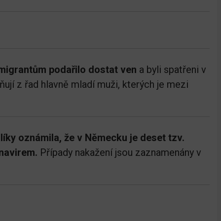
migrantům podařilo dostat ven
a byli spatřeni v
ují z řad hlavně mladí muži, kterých je mezi
íky oznámila, že v Německu je deset tzv.
onavirem.
Případy nakažení jsou zaznamenány v