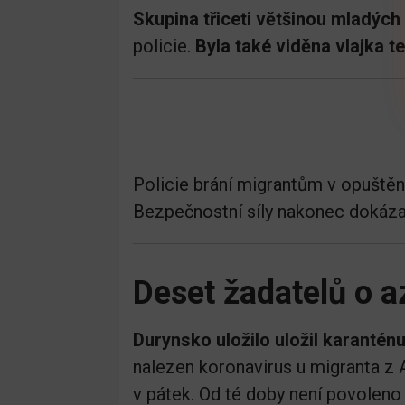
Skupina třiceti většinou mladýc
policie.
Byla také viděna vlajka t
Policie brání migrantům v opuštěn
Bezpečnostní síly nakonec dokázaly
Deset žadatelů o a
Durynsko uložilo uložil karantén
nalezen koronavirus u migranta z A
v pátek. Od té doby není povoleno 