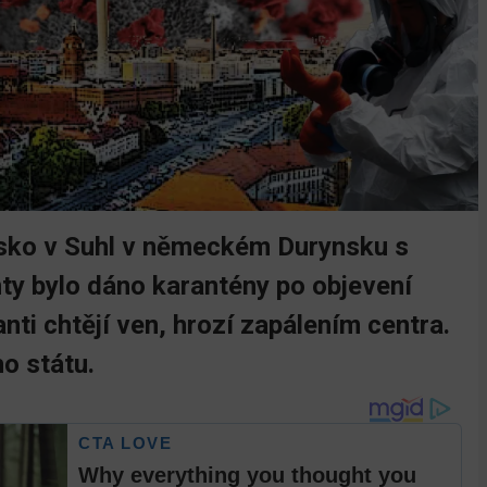
isko v Suhl v německém Durynsku s
ty bylo dáno karantény po objevení
nti chtějí ven, hrozí zapálením centra.
ho státu.