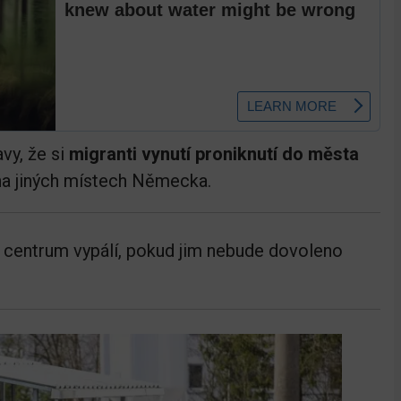
avy, že si
migranti vynutí proniknutí do města
i na jiných místech Německa.
cí centrum vypálí, pokud jim nebude dovoleno