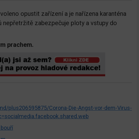
oleno opustit zařízení a je nařízena karanténa
ů nepřetržitě zabezpečuje ploty a vstupy do
ým prachem.
land/plus206595875/Corona-Die-Angst-vor-dem-Virus-
c=socialmedia.facebook.shared.web
 bouří