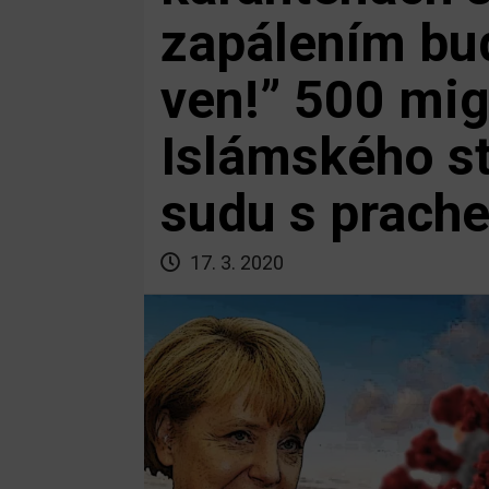
zapálením bud
ven!” 500 mig
Islámského s
sudu s prach
17. 3. 2020