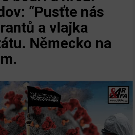
ov: “Pusťte nás
rantů a vlajka
tátu. Německo na
em.