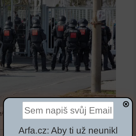
 střediska v německém Suhlu (Duryňsko)
Arfa.cz: Aby ti už neunikl