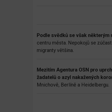
Podle svědků se však některým 
centru města. Nepokojů se zúčastň
migranty většina.
Mezitím Agentura OSN pro uprchl
žadatelů o azyl nakažených kor
Mnichově, Berlíně a Heidelbergu.