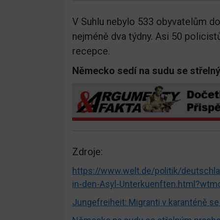
V Suhlu nebylo 533 obyvatelům dov
nejméně dva týdny. Asi 50 policist
recepce.
Německo sedí na sudu se střeln
Zdroje:
https://www.welt.de/politik/deutsch
in-den-Asyl-Unterkuenften.html?wtm
Jungefreiheit: Migranti v karanténě se