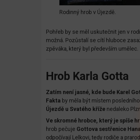
Rodinný hrob v Újezdě.
Pohřeb by se měl uskutečnit jen v rodi
možná. Pozůstalí se cítí hluboce zasaž
zpěváka, který byl především umělec.
Hrob Karla Gotta
Zatím není jasné, kde bude Karel Go
Fakta
by měla být místem posledního 
Újezdě u Svatého kříže
nedaleko Plz
Ve skromné hrobce, který je spíše h
hrob pečuje
Gottova sestřenice Han
odpočívají Lelkovi, tedy rodiče a prar