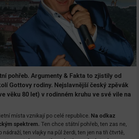
tní pohřeb. Argumenty & Fakta to zjistily od
olí Gottovy rodiny. Nejslavnější český zpěvák
(ve věku 80 let) v rodinném kruhu ve své vile na
ietní místa vznikají po celé republice.
Na odkaz
itickým spektrem.
Ten chce státní pohřeb, ten zas ne,
ádraží, ten vlajky na půl žerdi, ten jen na tři čtvrtě,