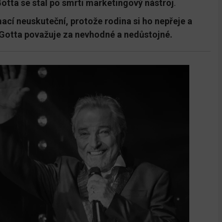
Gotta se stal po smrti marketingový nástroj
.
ací neuskuteční, protože rodina si ho nepřeje a
a Gotta považuje za nevhodné a nedůstojné.