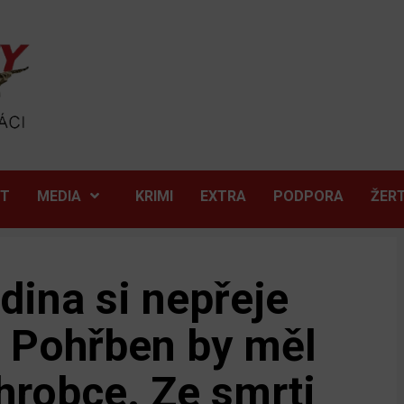
ĚT
MEDIA
KRIMI
EXTRA
PODPORA
ŽER
dina si nepřeje
. Pohřben by měl
 hrobce. Ze smrti