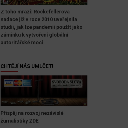
Z toho mrazí: Rockefellerova
nadace již v roce 2010 uveřejnila
studii, jak lze pandemii použít jako
záminku k vytvoření globální
autoritářské moci
CHTĚJÍ NÁS UMLČET!
Přispěj na rozvoj nezávislé
žurnalistiky ZDE