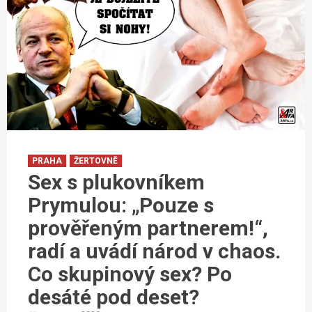
PRAHA
ŽERTOVNĚ
Sex s plukovníkem
Prymulou: „Pouze s
prověřeným partnerem!“,
radí a uvádí národ v chaos.
Co skupinový sex? Po
desáté pod deset?