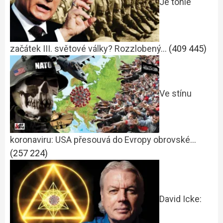
Je tohle
začátek III. světové války? Rozzlobený…
(409 445)
Ve stínu
koronaviru: USA přesouvá do Evropy obrovské…
(257 224)
David Icke: