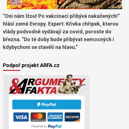
“Oni nám lžou! Po vakcinaci přibývá nakažených!”
hlásí země Evropy. Expert: Křivka chřipek, kterou
vlády podvodně vydávají za covid, poroste do
března. “Do té doby bude přibývat nemocných i
kdybychom se stavěli na hlavu.”
Podpoř projekt ARFA.cz