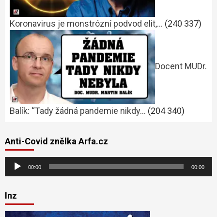
Koronavirus je monstrózní podvod elit,…
(240 337)
Docent MUDr.
Balík: “Tady žádná pandemie nikdy…
(204 340)
Anti-Covid znělka Arfa.cz
Audio
00:00
00:00
přehrávač
Inz