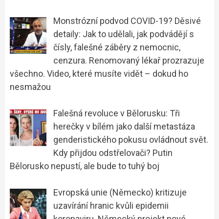
Monstrózní podvod COVID-19? Děsivé
detaily: Jak to udělali, jak podvádějí s
čísly, falešné záběry z nemocnic,
cenzura. Renomovaný lékař prozrazuje
všechno. Video, které musíte vidět – dokud ho
nesmažou
Falešná revoluce v Bělorusku: Tři
herečky v bílém jako další metastáza
genderistického pokusu ovládnout svět.
Kdy přijdou odstřelovači? Putin
Bělorusko nepustí, ale bude to tuhý boj
Evropská unie (Německo) kritizuje
uzavírání hranic kvůli epidemii
koronaviru. Německý projekt nové