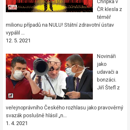
Chřipka v
ČR klesla z
téměř
milionu případů na NULU! Státní zdravotní ústav
vypálil …
12. 5. 2021
Novináři
jako
udavači a
bonzáci.
Jiří Štefl z
veřejnoprávního Českého rozhlasu jako pravověrný
svazák poslušně hlásil „n…
1. 4. 2021