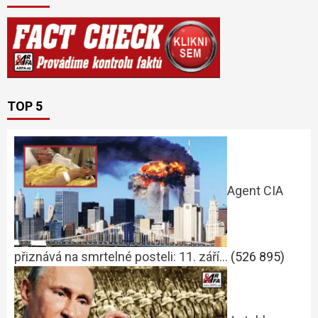
TOP 5
Agent CIA
přiznává na smrtelné posteli: 11. září…
(526 895)