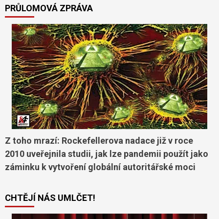
PRŮLOMOVÁ ZPRÁVA
Z toho mrazí: Rockefellerova nadace již v roce
2010 uveřejnila studii, jak lze pandemii použít jako
záminku k vytvoření globální autoritářské moci
CHTĚJÍ NÁS UMLČET!