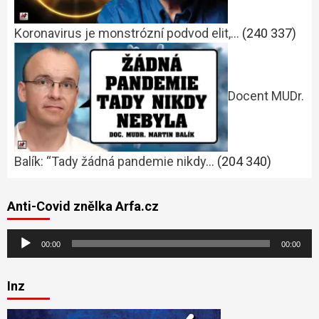
Koronavirus je monstrózní podvod elit,…
(240 337)
Docent MUDr.
Balík: “Tady žádná pandemie nikdy…
(204 340)
Anti-Covid znělka Arfa.cz
Audio
00:00
00:00
přehrávač
Inz