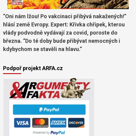
“Oni nám lžou! Po vakcinaci přibývá nakažených!”
hlásí země Evropy. Expert: Křivka chřipek, kterou
vlády podvodně vydávají za covid, poroste do
března. “Do té doby bude přibývat nemocných i
kdybychom se stavěli na hlavu.”
Podpoř projekt ARFA.cz