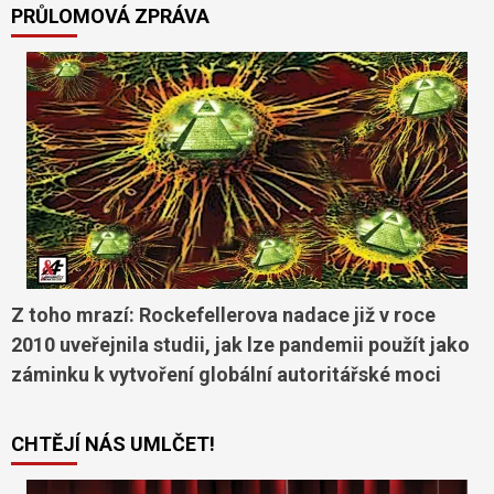
PRŮLOMOVÁ ZPRÁVA
Z toho mrazí: Rockefellerova nadace již v roce
2010 uveřejnila studii, jak lze pandemii použít jako
záminku k vytvoření globální autoritářské moci
CHTĚJÍ NÁS UMLČET!