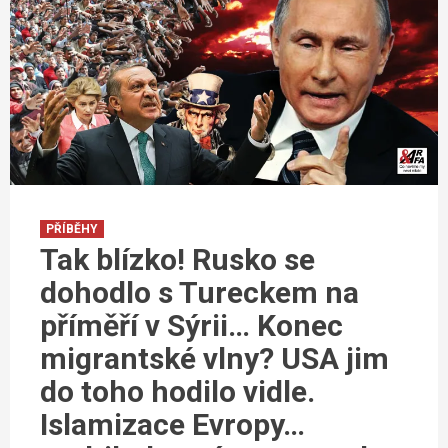
PŘÍBĚHY
Tak blízko! Rusko se
dohodlo s Tureckem na
příměří v Sýrii… Konec
migrantské vlny? USA jim
do toho hodilo vidle.
Islamizace Evropy…