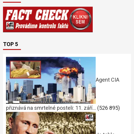
TOP 5
Agent CIA
přiznává na smrtelné posteli: 11. září…
(526 895)