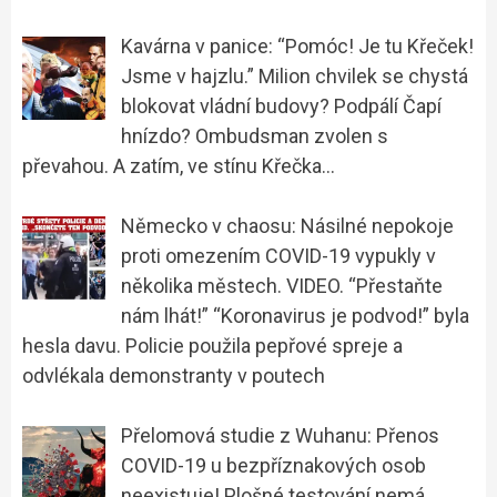
Kavárna v panice: “Pomóc! Je tu Křeček!
Jsme v hajzlu.” Milion chvilek se chystá
blokovat vládní budovy? Podpálí Čapí
hnízdo? Ombudsman zvolen s
převahou. A zatím, ve stínu Křečka…
Německo v chaosu: Násilné nepokoje
proti omezením COVID-19 vypukly v
několika městech. VIDEO. “Přestaňte
nám lhát!” “Koronavirus je podvod!” byla
hesla davu. Policie použila pepřové spreje a
odvlékala demonstranty v poutech
Přelomová studie z Wuhanu: Přenos
COVID-19 u bezpříznakových osob
neexistuje! Plošné testování nemá