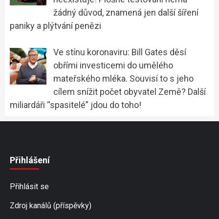
žádný důvod, znamená jen další šíření
paniky a plýtvání penězi
Ve stínu koronaviru: Bill Gates děsí
obřími investicemi do umělého
mateřského mléka. Souvisí to s jeho
cílem snížit počet obyvatel Země? Další
miliardáři “spasitelé” jdou do toho!
Přihlášení
Přihlásit se
Zdroj kanálů (příspěvky)