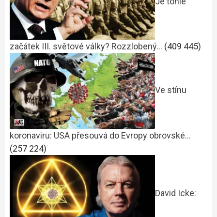
Je tohle
začátek III. světové války? Rozzlobený…
(409 445)
Ve stínu
koronaviru: USA přesouvá do Evropy obrovské…
(257 224)
David Icke: