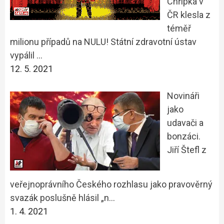
Chřipka v
ČR klesla z
téměř
milionu případů na NULU! Státní zdravotní ústav
vypálil …
12. 5. 2021
Novináři
jako
udavači a
bonzáci.
Jiří Štefl z
veřejnoprávního Českého rozhlasu jako pravověrný
svazák poslušně hlásil „n…
1. 4. 2021