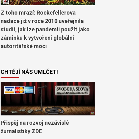
Z toho mrazí: Rockefellerova
nadace již v roce 2010 uveřejnila
studii, jak lze pandemii použít jako
záminku k vytvoření globální
autoritářské moci
CHTĚJÍ NÁS UMLČET!
Přispěj na rozvoj nezávislé
žurnalistiky ZDE