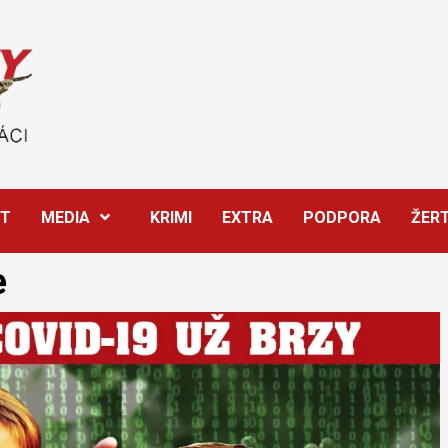
ĚT
MEDIA
KRIMI
EXTRA
PODPORA
ŽER
e