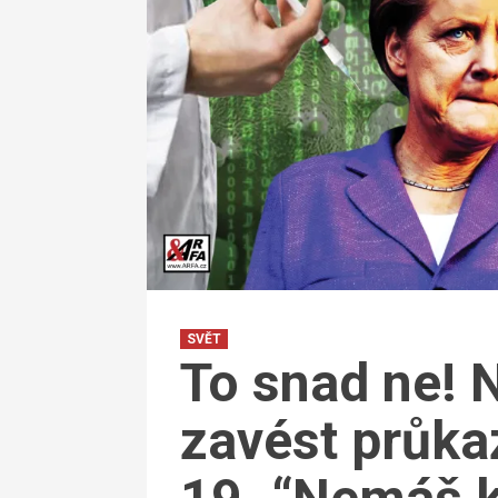
SVĚT
To snad ne!
zavést průka