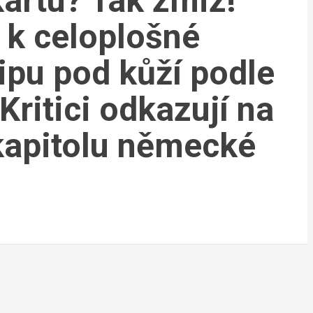
artu? Tak zmiz!”
 k celoplošné
ipu pod kůží podle
 Kritici odkazují na
kapitolu německé