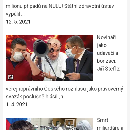
milionu případů na NULU! Státní zdravotní ústav
vypálil …
12. 5. 2021
Novináři
jako
udavači a
bonzáci.
Jiří Štefl z
veřejnoprávního Českého rozhlasu jako pravověrný
svazák poslušně hlásil „n…
1. 4. 2021
Smrt
miliardáře a