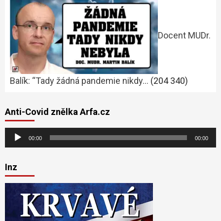
Docent MUDr.
Balík: “Tady žádná pandemie nikdy…
(204 340)
Anti-Covid znělka Arfa.cz
Audio
00:00
00:00
přehrávač
Inz