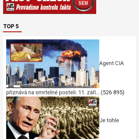
TOP 5
Agent CIA
přiznává na smrtelné posteli: 11. září…
(526 895)
Je tohle