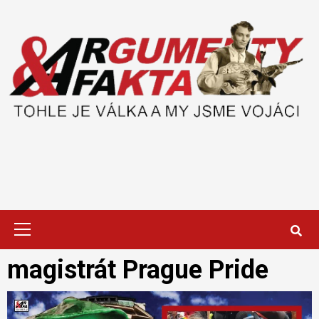
Skip
to
content
Primary
Menu
magistrát Prague Pride