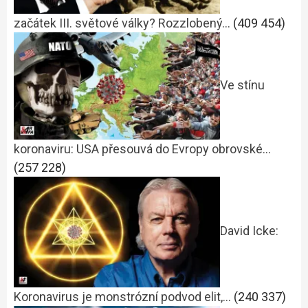
začátek III. světové války? Rozzlobený…
(409 454)
Ve stínu
koronaviru: USA přesouvá do Evropy obrovské…
(257 228)
David Icke:
Koronavirus je monstrózní podvod elit,…
(240 337)