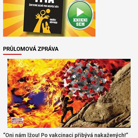
PRŮLOMOVÁ ZPRÁVA
“Oni nám lžou! Po vakcinaci přibývá nakažených!”