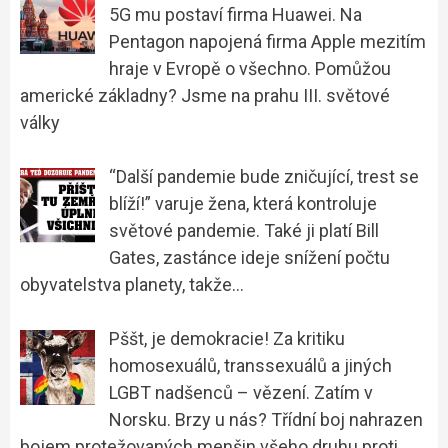
5G mu postaví firma Huawei. Na
Pentagon napojená firma Apple mezitím
hraje v Evropě o všechno. Pomůžou
americké základny? Jsme na prahu III. světové
války
“Další pandemie bude zničující, trest se
blíží!” varuje žena, která kontroluje
světové pandemie. Také ji platí Bill
Gates, zastánce ideje snížení počtu
obyvatelstva planety, takže…
Pššt, je demokracie! Za kritiku
homosexuálů, transsexuálů a jiných
LGBT nadšenců – vězení. Zatím v
Norsku. Brzy u nás? Třídní boj nahrazen
bojem protežovaných menšin všeho druhu proti