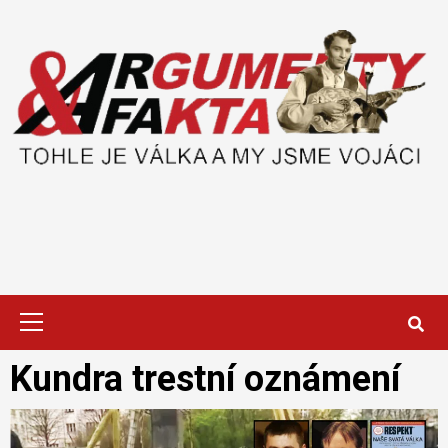
Skip
to
content
Primary
Menu
Kundra trestní oznámení