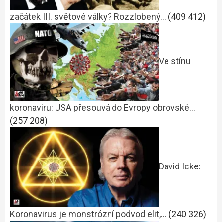
začátek III. světové války? Rozzlobený…
(409 412)
Ve stínu
koronaviru: USA přesouvá do Evropy obrovské…
(257 208)
David Icke:
Koronavirus je monstrózní podvod elit,…
(240 326)