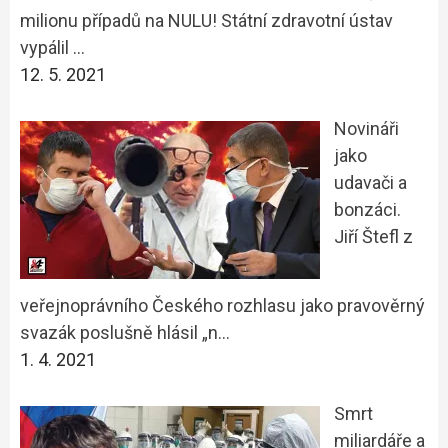
milionu případů na NULU! Státní zdravotní ústav
vypálil …
12. 5. 2021
Novináři
jako
udavači a
bonzáci.
Jiří Štefl z
veřejnoprávního Českého rozhlasu jako pravověrný
svazák poslušně hlásil „n…
1. 4. 2021
Smrt
miliardáře a