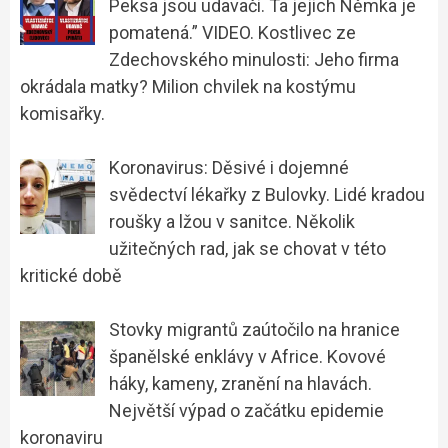
Peksa jsou udavači. Ta jejich Němka je
pomatená.” VIDEO. Kostlivec ze
Zdechovského minulosti: Jeho firma
okrádala matky? Milion chvilek na kostýmu
komisařky.
Koronavirus: Děsivé i dojemné
svědectví lékařky z Bulovky. Lidé kradou
roušky a lžou v sanitce. Několik
užitečných rad, jak se chovat v této
kritické době
Stovky migrantů zaútočilo na hranice
španělské enklávy v Africe. Kovové
háky, kameny, zranění na hlavách.
Největší výpad o začátku epidemie
koronaviru