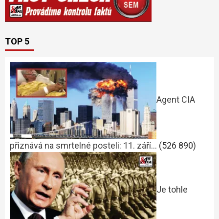
TOP 5
Agent CIA
přiznává na smrtelné posteli: 11. září…
(526 890)
Je tohle