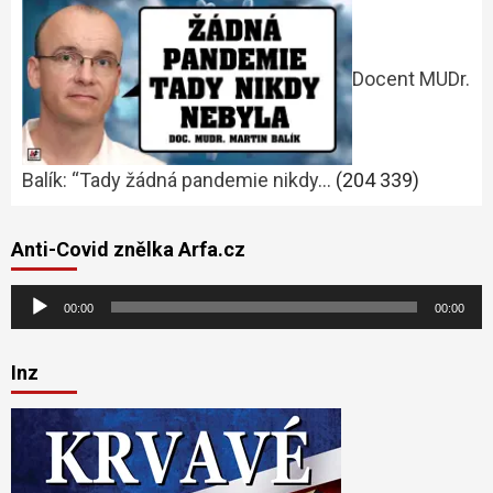
Docent MUDr.
Balík: “Tady žádná pandemie nikdy…
(204 339)
Anti-Covid znělka Arfa.cz
Audio
00:00
00:00
přehrávač
Inz