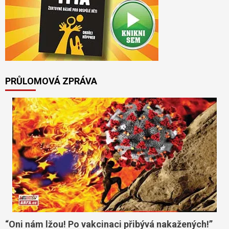
PRŮLOMOVÁ ZPRÁVA
“Oni nám lžou! Po vakcinaci přibývá nakažených!”