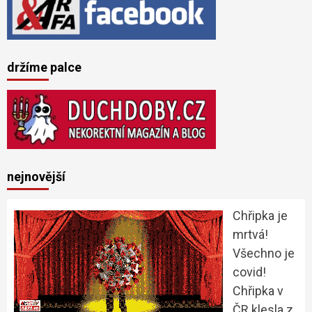
držíme palce
nejnovější
Chřipka je
mrtvá!
Všechno je
covid!
Chřipka v
ČR klesla z