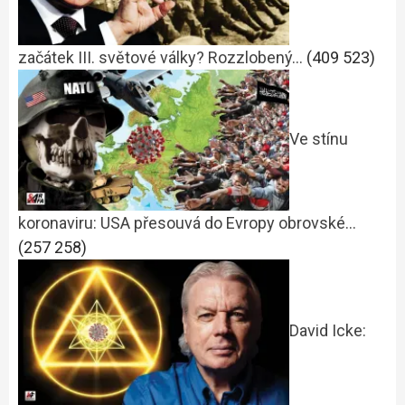
začátek III. světové války? Rozzlobený…
(409 523)
Ve stínu
koronaviru: USA přesouvá do Evropy obrovské…
(257 258)
David Icke: