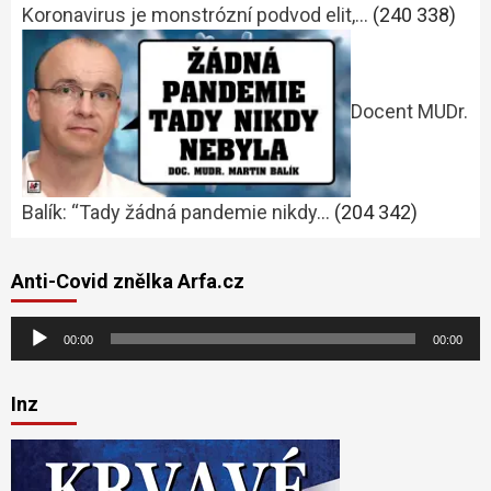
Koronavirus je monstrózní podvod elit,…
(240 338)
Docent MUDr.
Balík: “Tady žádná pandemie nikdy…
(204 342)
Anti-Covid znělka Arfa.cz
Audio
00:00
00:00
přehrávač
Inz