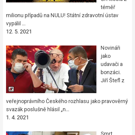
téměř
milionu případů na NULU! Státní zdravotní ústav
vypálil …
12. 5. 2021
Novináři
jako
udavači a
bonzáci.
Jiří Štefl z
veřejnoprávního Českého rozhlasu jako pravověrný
svazák poslušně hlásil „n…
1. 4. 2021
Smrt