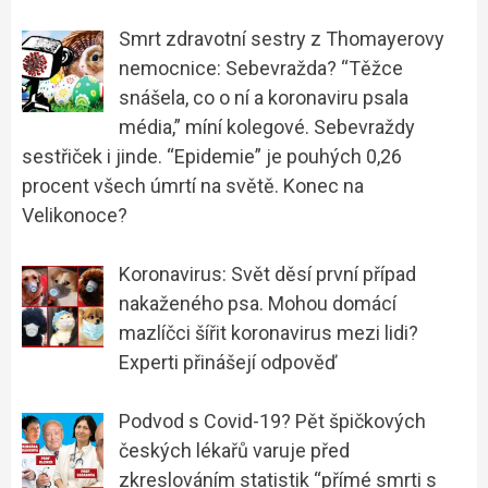
Smrt zdravotní sestry z Thomayerovy
nemocnice: Sebevražda? “Těžce
snášela, co o ní a koronaviru psala
média,” míní kolegové. Sebevraždy
sestřiček i jinde. “Epidemie” je pouhých 0,26
procent všech úmrtí na světě. Konec na
Velikonoce?
Koronavirus: Svět děsí první případ
nakaženého psa. Mohou domácí
mazlíčci šířit koronavirus mezi lidi?
Experti přinášejí odpověď
Podvod s Covid-19? Pět špičkových
českých lékařů varuje před
zkreslováním statistik “přímé smrti s