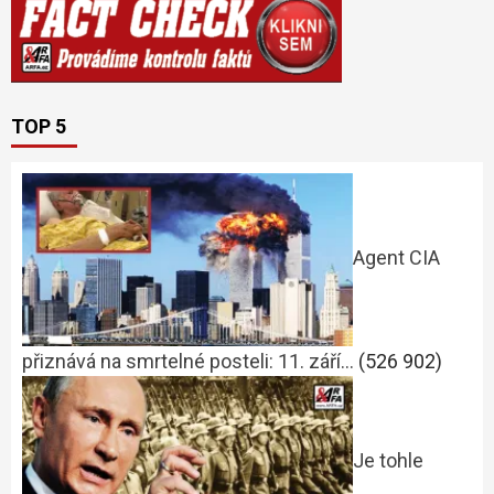
TOP 5
Agent CIA
přiznává na smrtelné posteli: 11. září…
(526 902)
Je tohle