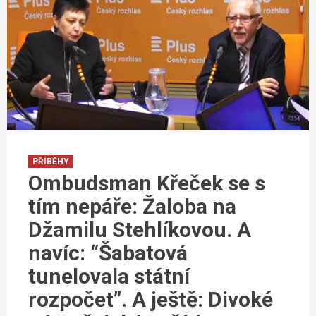
PŘÍBĚHY
Ombudsman Křeček se s
tím nepáře: Žaloba na
Džamilu Stehlíkovou. A
navíc: “Šabatová
tunelovala státní
rozpočet”. A ještě: Divoké