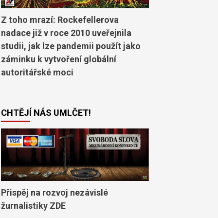
Z toho mrazí: Rockefellerova
nadace již v roce 2010 uveřejnila
studii, jak lze pandemii použít jako
záminku k vytvoření globální
autoritářské moci
CHTĚJÍ NÁS UMLČET!
Přispěj na rozvoj nezávislé
žurnalistiky ZDE