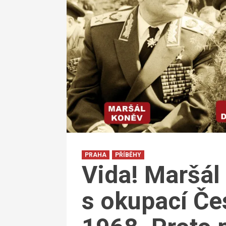
PRAHA
PŘÍBĚHY
Vida! Maršál
s okupací Če