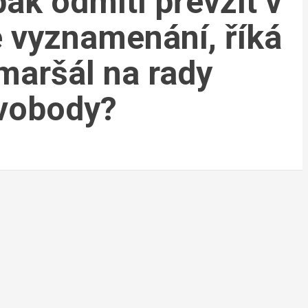
ak odmítl převzít v
 vyznamenání, říká
 maršál na rady
Svobody?