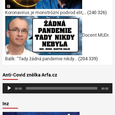
Koronavirus je monstrózní podvod elit,…
(240 326)
Docent MUDr.
Balík: “Tady žádná pandemie nikdy…
(204 339)
Anti-Covid znělka Arfa.cz
Audio
00:00
00:00
přehrávač
Inz