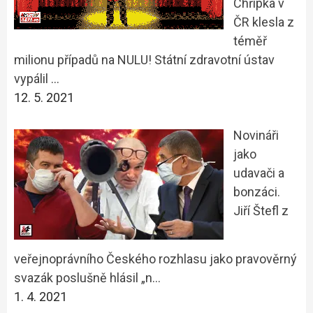
Chřipka v
ČR klesla z
téměř
milionu případů na NULU! Státní zdravotní ústav
vypálil …
12. 5. 2021
Novináři
jako
udavači a
bonzáci.
Jiří Štefl z
veřejnoprávního Českého rozhlasu jako pravověrný
svazák poslušně hlásil „n…
1. 4. 2021