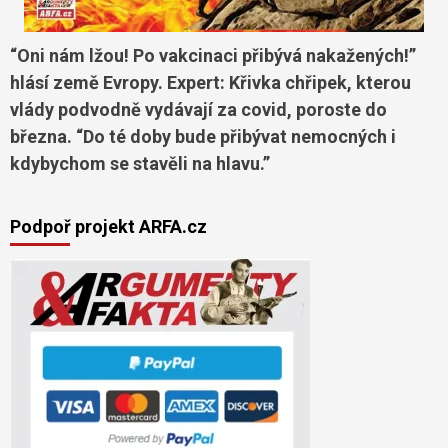
“Oni nám lžou! Po vakcinaci přibývá nakažených!”
hlásí země Evropy. Expert: Křivka chřipek, kterou
vlády podvodně vydávají za covid, poroste do
března. “Do té doby bude přibývat nemocných i
kdybychom se stavěli na hlavu.”
Podpoř projekt ARFA.cz