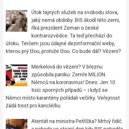
Útok tajných služeb na svobodu slova,
jaký nemá obdoby. BIS škodí této zemi,
říká prezident Zeman o české
kontrarozvědce. Ta teď přechází do
útoku. Terčem jsou údajné dezinformační weby,
kterou prý lžou, protože lžou. Co bude dál? Vězení?
Merkelová do vězení? V březnu
způsobila paniku: Zemře MILION
Němců na koronavirus! Dnes: Jen 10
tisíc sporných případů – i když se
Němci místo karantény pořádali večírky. Veřejnost
žádá trest pro kancléřku
Atentát na ministra Petříčka? Mrtvý řidič
a nehoda ve stejný den kdy BIS potvrdila