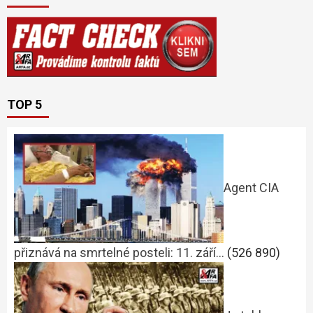
TOP 5
Agent CIA
přiznává na smrtelné posteli: 11. září…
(526 890)