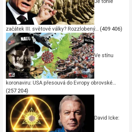
Je tohle
začátek III. světové války? Rozzlobený…
(409 406)
Ve stínu
koronaviru: USA přesouvá do Evropy obrovské…
(257 204)
David Icke: