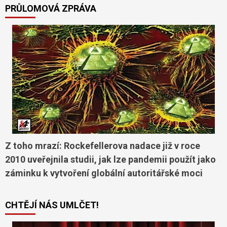
PRŮLOMOVÁ ZPRÁVA
Z toho mrazí: Rockefellerova nadace již v roce
2010 uveřejnila studii, jak lze pandemii použít jako
záminku k vytvoření globální autoritářské moci
CHTĚJÍ NÁS UMLČET!