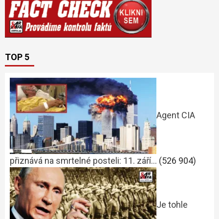
TOP 5
Agent CIA
přiznává na smrtelné posteli: 11. září…
(526 904)
Je tohle