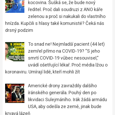
kocovina. Šušká se, že bude nový
ředitel. Proč dali soudruzi z ANO káře
zelenou a proč si nakukali do vlastního
hnízda. Kupčili s hlasy také komunisté? Čeká nás
drsný podzim
To snad ne! Nejmladší pacient (44 let)
zemřel přímo na COVID-19? “S jeho
smrtí COVID-19 vůbec nesouvisel,”
uvádí ošetřující lékař. Proč média lžou o
koronaviru. Umírají lidé, kteří mohli žít
Americké drony zavraždily dalšího
íránského generála. Pouhý den po
likvidaci Sulejmáního. Irák žádá armádu
USA, aby odešla ze země, jinak bude
krvavá lázeň