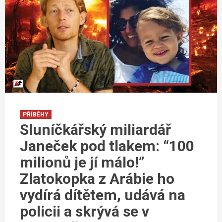
PŘÍBĚHY
Sluníčkářský miliardář
Janeček pod tlakem: “100
milionů je jí málo!”
Zlatokopka z Arábie ho
vydírá dítětem, udává na
policii a skrývá se v