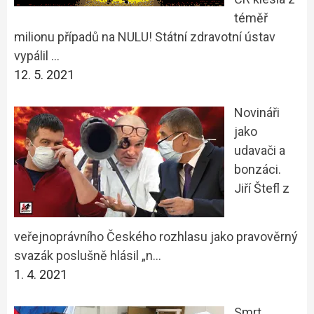
téměř
milionu případů na NULU! Státní zdravotní ústav
vypálil …
12. 5. 2021
Novináři
jako
udavači a
bonzáci.
Jiří Štefl z
veřejnoprávního Českého rozhlasu jako pravověrný
svazák poslušně hlásil „n…
1. 4. 2021
Smrt