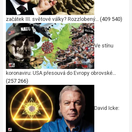
začátek III. světové války? Rozzlobený…
(409 540)
Ve stínu
koronaviru: USA přesouvá do Evropy obrovské…
(257 266)
David Icke: