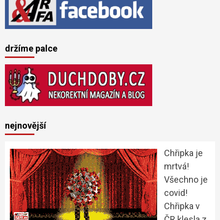
držíme palce
nejnovější
Chřipka je
mrtvá!
Všechno je
covid!
Chřipka v
ČR klesla z