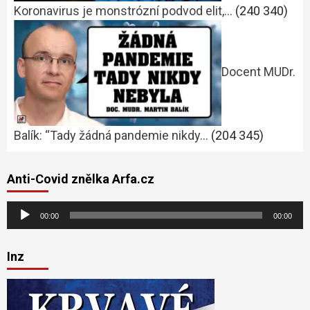
Koronavirus je monstrózní podvod elit,…
(240 340)
Docent MUDr.
Balík: “Tady žádná pandemie nikdy…
(204 345)
Anti-Covid znělka Arfa.cz
Audio
00:00
00:00
přehrávač
Inz