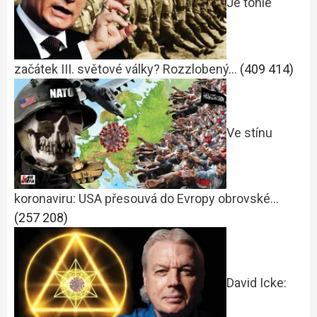
Je tohle
začátek III. světové války? Rozzlobený…
(409 414)
Ve stínu
koronaviru: USA přesouvá do Evropy obrovské…
(257 208)
David Icke: