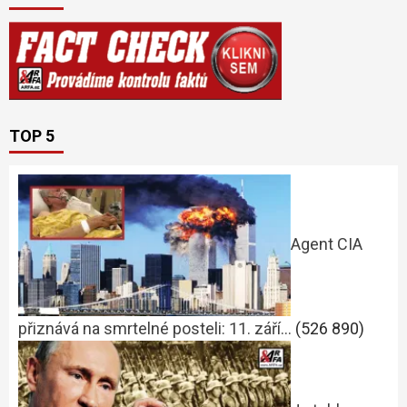
TOP 5
Agent CIA
přiznává na smrtelné posteli: 11. září…
(526 890)