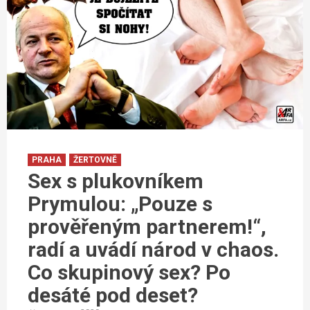
PRAHA
ŽERTOVNĚ
Sex s plukovníkem
Prymulou: „Pouze s
prověřeným partnerem!“,
radí a uvádí národ v chaos.
Co skupinový sex? Po
desáté pod deset?