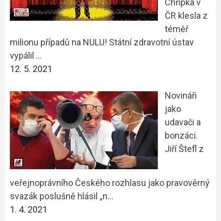
Chřipka v
ČR klesla z
téměř
milionu případů na NULU! Státní zdravotní ústav
vypálil …
12. 5. 2021
Novináři
jako
udavači a
bonzáci.
Jiří Štefl z
veřejnoprávního Českého rozhlasu jako pravověrný
svazák poslušně hlásil „n…
1. 4. 2021