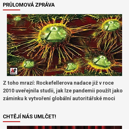
PRŮLOMOVÁ ZPRÁVA
Z toho mrazí: Rockefellerova nadace již v roce
2010 uveřejnila studii, jak lze pandemii použít jako
záminku k vytvoření globální autoritářské moci
CHTĚJÍ NÁS UMLČET!