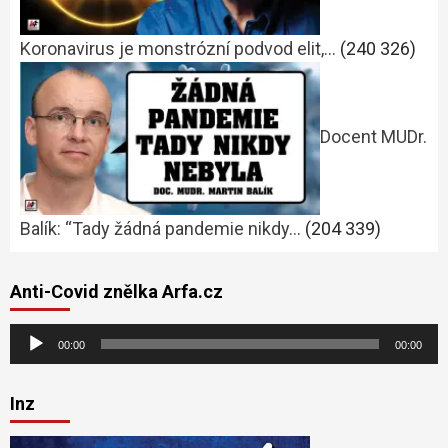
Koronavirus je monstrózní podvod elit,…
(240 326)
Docent MUDr.
Balík: “Tady žádná pandemie nikdy…
(204 339)
Anti-Covid znělka Arfa.cz
Audio
00:00
00:00
přehrávač
Inz