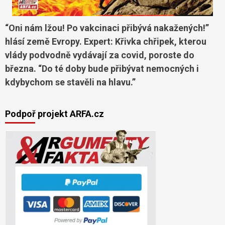
“Oni nám lžou! Po vakcinaci přibývá nakažených!”
hlásí země Evropy. Expert: Křivka chřipek, kterou
vlády podvodně vydávají za covid, poroste do
března. “Do té doby bude přibývat nemocných i
kdybychom se stavěli na hlavu.”
Podpoř projekt ARFA.cz