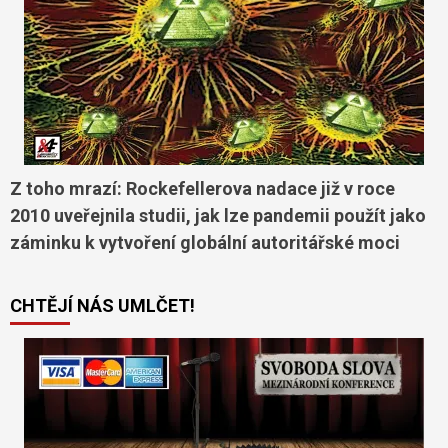
Z toho mrazí: Rockefellerova nadace již v roce
2010 uveřejnila studii, jak lze pandemii použít jako
záminku k vytvoření globální autoritářské moci
CHTĚJÍ NÁS UMLČET!