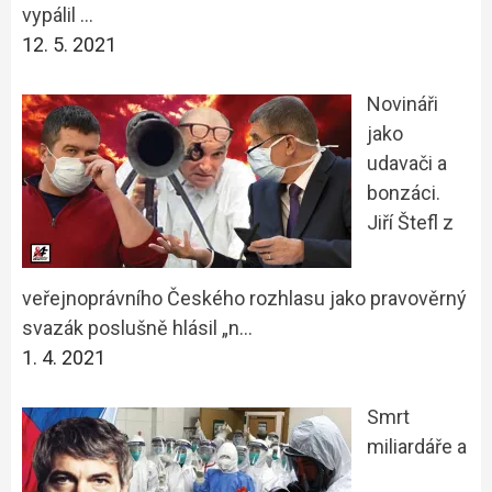
vypálil …
12. 5. 2021
Novináři
jako
udavači a
bonzáci.
Jiří Štefl z
veřejnoprávního Českého rozhlasu jako pravověrný
svazák poslušně hlásil „n…
1. 4. 2021
Smrt
miliardáře a