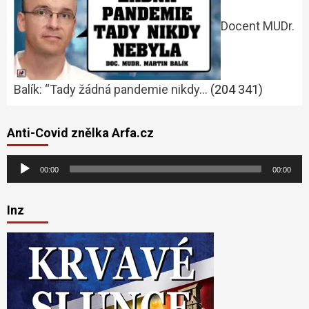
Docent MUDr.
Balík: “Tady žádná pandemie nikdy…
(204 341)
Anti-Covid znělka Arfa.cz
Audio
00:00
00:00
přehrávač
Inz