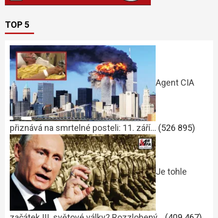
TOP 5
Agent CIA
přiznává na smrtelné posteli: 11. září…
(526 895)
Je tohle
začátek III. světové války? Rozzlobený…
(409 467)