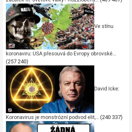
Ve stínu
koronaviru: USA přesouvá do Evropy obrovské…
(257 240)
David Icke:
Koronavirus je monstrózní podvod elit,…
(240 337)