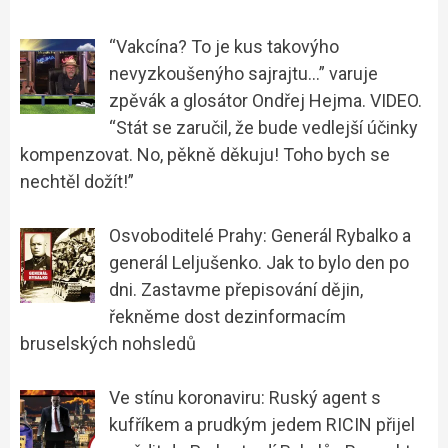
“Vakcína? To je kus takovýho
nevyzkoušenýho sajrajtu…” varuje
zpěvák a glosátor Ondřej Hejma. VIDEO.
“Stát se zaručil, že bude vedlejší účinky
kompenzovat. No, pěkně děkuju! Toho bych se
nechtěl dožít!”
Osvoboditelé Prahy: Generál Rybalko a
generál Leljušenko. Jak to bylo den po
dni. Zastavme přepisování dějin,
řekněme dost dezinformacím
bruselských nohsledů
Ve stínu koronaviru: Ruský agent s
kufříkem a prudkým jedem RICIN přijel