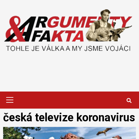
Skip
to
content
Primary
Menu
česká televize koronavirus