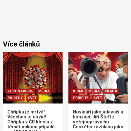
Více článků
KORONAVIRUS
MEDIA
KRIMI
MEDIA
PRAHA
PŘÍBĚHY
SVĚT
PŘÍBĚHY
SVĚT
Chřipka je mrtvá!
Novináři jako udavači a
Všechno je covid!
bonzáci. Jiří Štefl z
Chřipka v ČR klesla z
veřejnoprávního
téměř milionu případů
Českého rozhlasu jako