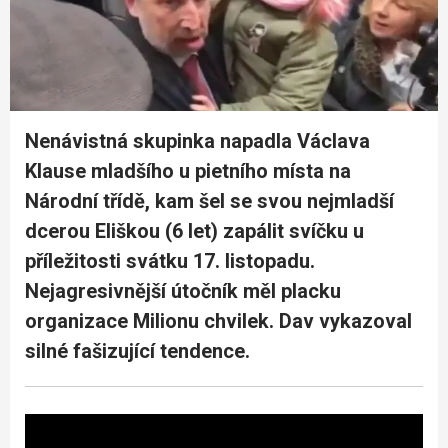
Nenávistná skupinka napadla Václava
Klause mladšího u pietního místa na
Národní třídě, kam šel se svou nejmladší
dcerou Eliškou (6 let) zapálit svíčku u
příležitosti svátku 17. listopadu.
Nejagresivnější útočník měl placku
organizace Milionu chvilek. Dav vykazoval
silné fašizující tendence.