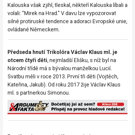
Kalouska však zjihl, tleskal, někteří Kalouska líbali a
volali: “Mirek na Hrad.” V davu lze vypozorovat
silné protiruské tendence a adoraci Evropské unie,
ovládané Německem.
Předseda hnutí Trikolóra Václav Klaus ml. je
otcem čtyři děti
, nejmladší Elišku, s níž byl na
Národní třídě má s bývalou manželkou Lucií.
Svatbu měli v roce 2013. První tři děti (Vojtěch,
Kateřina, Jakub). Od roku 2017 žije Václav Klaus
ml. s partnerkou Simonou.