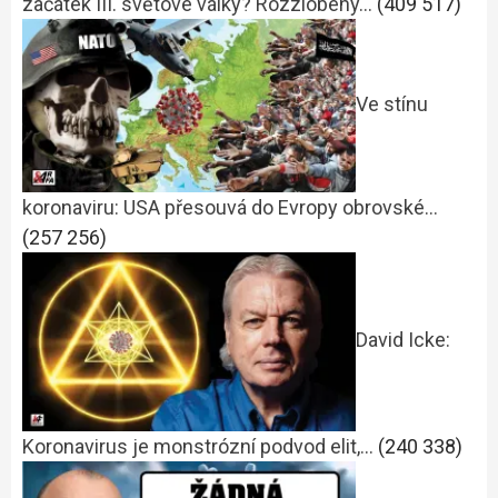
začátek III. světové války? Rozzlobený…
(409 517)
Ve stínu
koronaviru: USA přesouvá do Evropy obrovské…
(257 256)
David Icke:
Koronavirus je monstrózní podvod elit,…
(240 338)