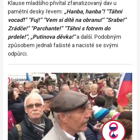
Klause mladšího přivítal zfanatizovaný dav u
pamětní desky řevem:
„Hanba, hanba“! “Táhni
vocaď!” “Fuj!” “Vem si dítě na obranu!” “Srabe!”
Zrádče!” “Parchante!” “Táhni s fotrem do
prdele!”, „Putinova děvka!“
a další. Podobným
způsobem jednali fašisté a nacisté se svými
odpůrci.