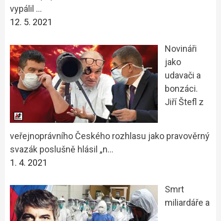
vypálil …
12. 5. 2021
Novináři
jako
udavači a
bonzáci.
Jiří Štefl z
veřejnoprávního Českého rozhlasu jako pravověrný
svazák poslušně hlásil „n…
1. 4. 2021
Smrt
miliardáře a