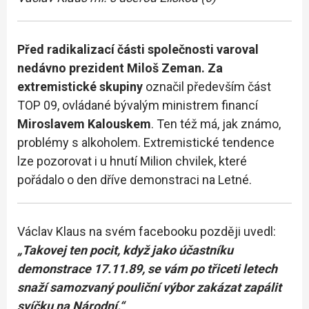
Před radikalizací části společnosti varoval
nedávno prezident Miloš Zeman. Za
extremistické skupiny
označil především část
TOP 09, ovládané bývalým ministrem financí
Miroslavem Kalouskem
. Ten též má, jak známo,
problémy s alkoholem. Extremistické tendence
lze pozorovat i u hnutí Milion chvilek, které
pořádalo o den dříve demonstraci na Letné.
Václav Klaus na svém facebooku později uvedl:
„Takovej ten pocit, když jako účastníku
demonstrace 17.11.89, se vám po třiceti letech
snaží samozvaný pouliční výbor zakázat zapálit
svíčku na Národní.“