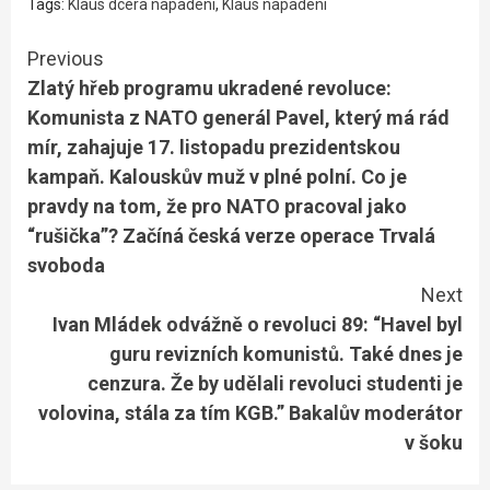
Tags:
Klaus dcera napadení
,
Klaus napadení
Continue
Previous
Zlatý hřeb programu ukradené revoluce:
Reading
Komunista z NATO generál Pavel, který má rád
mír, zahajuje 17. listopadu prezidentskou
kampaň. Kalouskův muž v plné polní. Co je
pravdy na tom, že pro NATO pracoval jako
“rušička”? Začíná česká verze operace Trvalá
svoboda
Next
Ivan Mládek odvážně o revoluci 89: “Havel byl
guru revizních komunistů. Také dnes je
cenzura. Že by udělali revoluci studenti je
volovina, stála za tím KGB.” Bakalův moderátor
v šoku