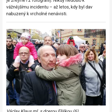
je zřejmé i z fotografií). Nikdy nedošlo k
vážnějšímu incidentu – až letos, kdy byl dav
nabuzený k vrcholné nenávisti.
Václav Klaus ml. s dcerou Eliškou (6)