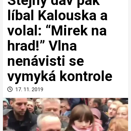
Stejný dav pak
líbal Kalouska a
volal: “Mirek na
hrad!” Vlna
nenávisti se
vymyká kontrole
17. 11. 2019