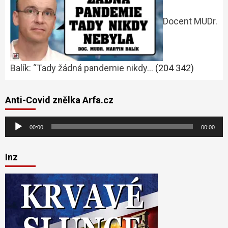
Docent MUDr.
Balík: “Tady žádná pandemie nikdy…
(204 342)
Anti-Covid znělka Arfa.cz
Audio
00:00
00:00
přehrávač
Inz