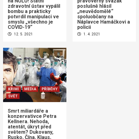
na NULU! Státní
pravověrný svazák
zdravotní ústav vypálil
poslušně hlásil
bombu a prakticky
„neuvědomělé“
potvrdil manipulaci ve
spoluobčany na
smyslu „všechno je
Náplavce Hamáčkovi a
COVID-19“
policii
12. 5. 2021
1. 4. 2021
KRIMI
MEDIA
PŘÍBĚHY
SVĚT
Smrt miliardáře a
konzervativce Petra
Kellnera. Nehoda,
atentát, úkryt před
světem? Dukovany,
Rusko, Čína, Klaus,