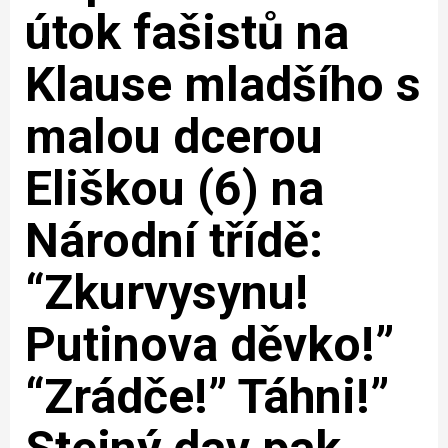
útok fašistů na
Klause mladšího s
malou dcerou
Eliškou (6) na
Národní třídě:
“Zkurvysynu!
Putinova děvko!”
“Zrádče!” Táhni!”