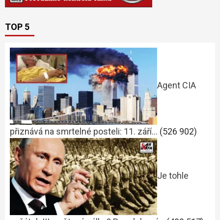
TOP 5
Agent CIA
přiznává na smrtelné posteli: 11. září…
(526 902)
Je tohle