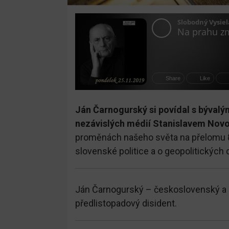
Ján Čarnogurský si povídal s býval
nezávislých médií Stanislavem Nov
proměnách našeho světa na přelomu 80.
slovenské politice a o geopolitických 
Ján Čarnogurský – československý a slo
předlistopadový disident.