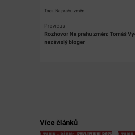
Tags:
Na prahu změn
Continue
Previous
Rozhovor Na prahu změn: Tomáš Vyo
Reading
nezávislý bloger
Více článků