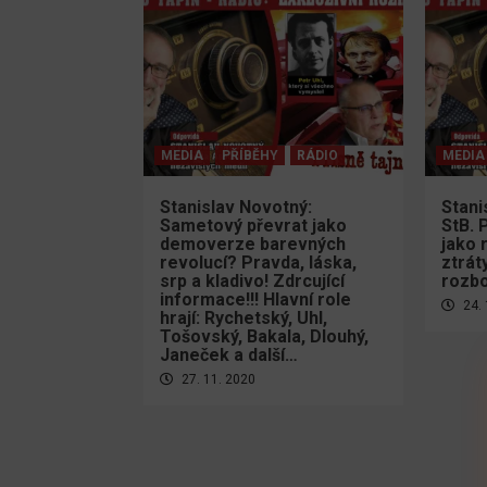
MEDIA
PŘÍBĚHY
RÁDIO
MEDIA
Stanislav Novotný:
Stani
Sametový převrat jako
StB. 
demoverze barevných
jako 
revolucí? Pravda, láska,
ztrát
srp a kladivo! Zdrcující
rozbo
informace!!! Hlavní role
24. 
hrají: Rychetský, Uhl,
Tošovský, Bakala, Dlouhý,
Janeček a další…
27. 11. 2020