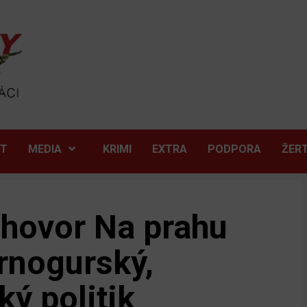
ĚT
MEDIA
KRIMI
EXTRA
PODPORA
ŽER
zhovor Na prahu
rnogurský,
ý politik