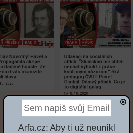
PŘÍBĚHY
RÁDIO
PRAHA
RÁDIO
slav Novotný: Havel a
Udavači na sociálních
Propaganda skřípe
sítích. “Sluníčkáři mě chtěli
rozladěné housle. Ze
nechat vyhodit z práce
y iluzí vás okamžitě
kvůli mým názorům,” říká
lí hlava.
pedagog ČVUT Pavel
Cimbál. Děsivý příběh. Co je
10. 2020
to digitální gulag
8. 10. 2020
Arfa.cz: Aby ti už neunikl