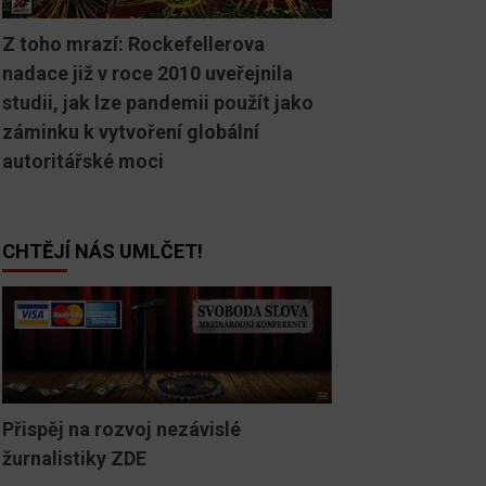
Z toho mrazí: Rockefellerova
nadace již v roce 2010 uveřejnila
studii, jak lze pandemii použít jako
záminku k vytvoření globální
autoritářské moci
CHTĚJÍ NÁS UMLČET!
Přispěj na rozvoj nezávislé
žurnalistiky ZDE