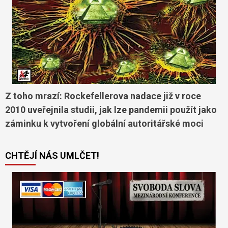
Z toho mrazí: Rockefellerova nadace již v roce
2010 uveřejnila studii, jak lze pandemii použít jako
záminku k vytvoření globální autoritářské moci
CHTĚJÍ NÁS UMLČET!