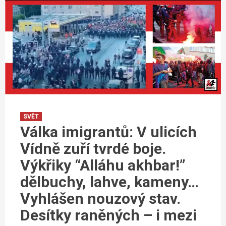
SVĚT
Válka imigrantů: V ulicích
Vídně zuří tvrdé boje.
Výkřiky “Alláhu akhbar!”
dělbuchy, lahve, kameny…
Vyhlášen nouzový stav.
Desítky raněných – i mezi