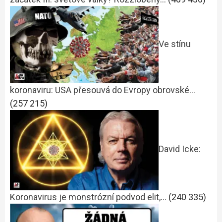
Ve stínu
koronaviru: USA přesouvá do Evropy obrovské…
(257 215)
David Icke:
Koronavirus je monstrózní podvod elit,…
(240 335)