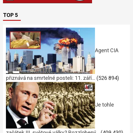
TOP 5
Agent CIA
přiznává na smrtelné posteli: 11. září…
(526 894)
Je tohle
začátek III. světové války? Rozzlobený…
(409 430)