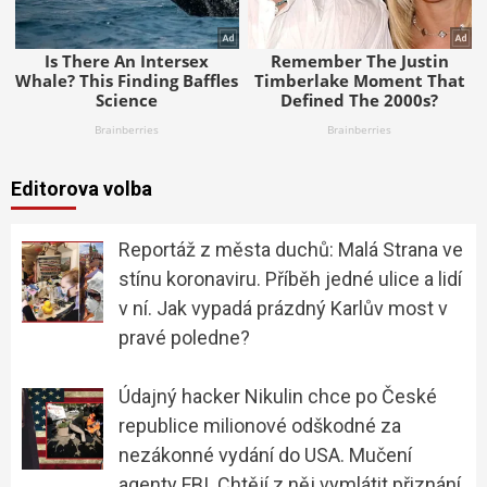
Editorova volba
Reportáž z města duchů: Malá Strana ve
stínu koronaviru. Příběh jedné ulice a lidí
v ní. Jak vypadá prázdný Karlův most v
pravé poledne?
Údajný hacker Nikulin chce po České
republice milionové odškodné za
nezákonné vydání do USA. Mučení
agenty FBI. Chtějí z něj vymlátit přiznání,