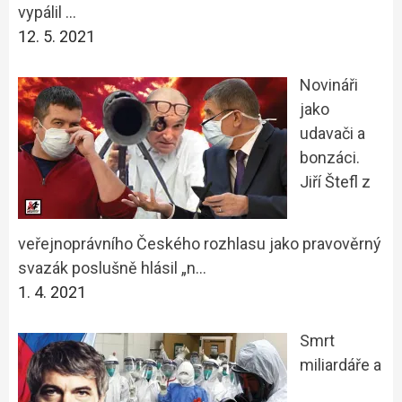
vypálil …
12. 5. 2021
Novináři
jako
udavači a
bonzáci.
Jiří Štefl z
veřejnoprávního Českého rozhlasu jako pravověrný
svazák poslušně hlásil „n…
1. 4. 2021
Smrt
miliardáře a