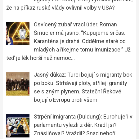
že na příkaz ruské vlády ovlivnil volby v USA?
Osvícený zubař vrací úder. Roman
Šmucler má jasno: “Kupujeme si čas.
Karanténa je drahá. Oddělme staré od
mladých a říkejme tomu Imunizace.” Už
teď je lék horší než nemoc…
Jasný důkaz: Turci bojují s migranty bok
po boku. Strhávají ploty, střílejí granáty
se slzným plynem. Stateční Řekové
bojují o Evropu proti všem
Strpění imigranta (Duldung): Eurohujeři v
parlamentu vylezli z děr. Kradl jsi?
Znásilňoval? Vraždil? Snad nehoří…