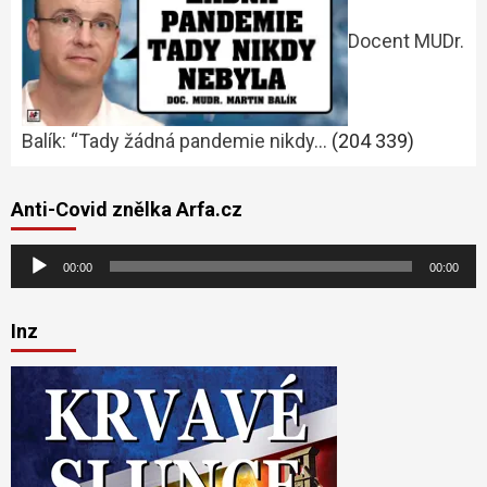
Docent MUDr.
Balík: “Tady žádná pandemie nikdy…
(204 339)
Anti-Covid znělka Arfa.cz
Audio
00:00
00:00
přehrávač
Inz