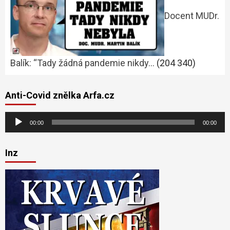
Docent MUDr.
Balík: “Tady žádná pandemie nikdy…
(204 340)
Anti-Covid znělka Arfa.cz
Audio
00:00
00:00
přehrávač
Inz