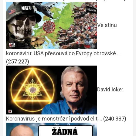
Ve stínu
koronaviru: USA přesouvá do Evropy obrovské…
(257 227)
David Icke:
Koronavirus je monstrózní podvod elit,…
(240 337)