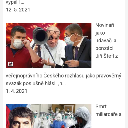
vypálil …
12. 5. 2021
Novináři
jako
udavači a
bonzáci.
Jiří Štefl z
veřejnoprávního Českého rozhlasu jako pravověrný
svazák poslušně hlásil „n…
1. 4. 2021
Smrt
miliardáře a