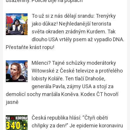
usazeniny. Policie bije na poplach
To už si z nás dělají srandu: Trenýrky
jako důkaz! Nejhledanější terorista
světa okraden zrádným Kurdem. Tak
dlouho USA vrtěly psem až vypadlo DNA.
Přestaňte krást ropu!
Milenci? Tajné schůzky moderátorky
Witowské z České televize a protřelého
lobisty Koláře. Ten tlačí Drahoše,
generála Pavla, zájmy USA a stojí za
demolicí sochy maršála Koněva. Kodex ČT hovoří
jasně
Česká republika hlásí: “Čtyři oběti
chřipky za den!” Je epidemie koronaviru