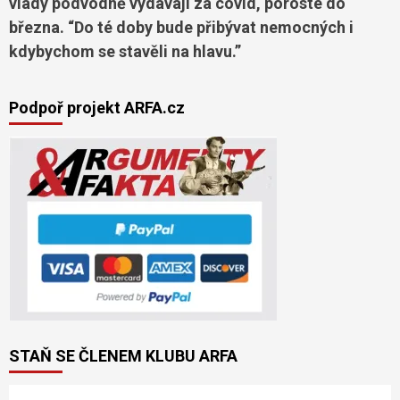
vlády podvodně vydávají za covid, poroste do
března. “Do té doby bude přibývat nemocných i
kdybychom se stavěli na hlavu.”
Podpoř projekt ARFA.cz
STAŇ SE ČLENEM KLUBU ARFA