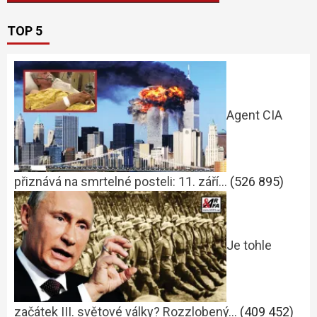
TOP 5
Agent CIA
přiznává na smrtelné posteli: 11. září…
(526 895)
Je tohle
začátek III. světové války? Rozzlobený…
(409 452)