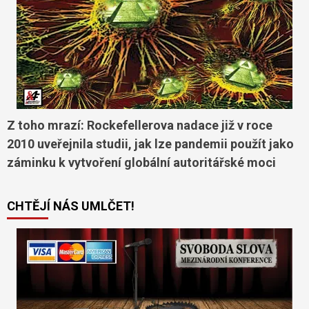
Z toho mrazí: Rockefellerova nadace již v roce
2010 uveřejnila studii, jak lze pandemii použít jako
záminku k vytvoření globální autoritářské moci
CHTĚJÍ NÁS UMLČET!