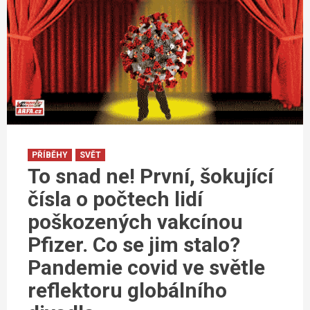
PŘÍBĚHY
SVĚT
To snad ne! První, šokující
čísla o počtech lidí
poškozených vakcínou
Pfizer. Co se jim stalo?
Pandemie covid ve světle
reflektoru globálního