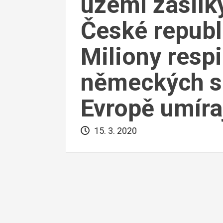
území zásilk
České republ
Miliony respi
německých sk
Evropě umírají
15. 3. 2020