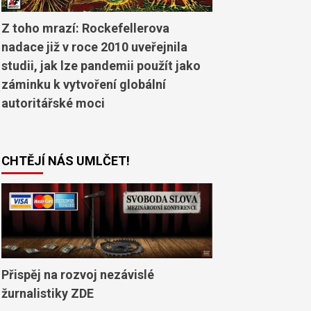
Z toho mrazí: Rockefellerova
nadace již v roce 2010 uveřejnila
studii, jak lze pandemii použít jako
záminku k vytvoření globální
autoritářské moci
CHTĚJÍ NÁS UMLČET!
Přispěj na rozvoj nezávislé
žurnalistiky ZDE