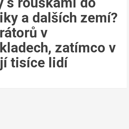
y s rouškami do
iky a dalších zemí?
rátorů v
ladech, zatímco v
 tisíce lidí