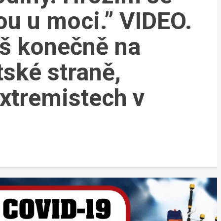
ou u moci.” VIDEO.
š konečně na
tské straně,
xtremistech v