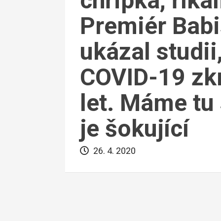
chřipka, říka
Premiér Babi
ukázal studii
COVID-19 zkr
let. Máme tu 
je šokující
26. 4. 2020