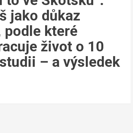
li to ve Skotsku”.
š jako důkaz
, podle které
acuje život o 10
studii – a výsledek