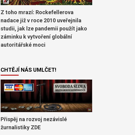
Z toho mrazí: Rockefellerova
nadace již v roce 2010 uveřejnila
studii, jak lze pandemii použít jako
záminku k vytvoření globální
autoritářské moci
CHTĚJÍ NÁS UMLČET!
Přispěj na rozvoj nezávislé
žurnalistiky ZDE