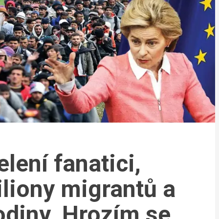
elení fanatici,
iliony migrantů a
odiny. Hrozím se