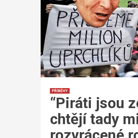
PŘÍBĚHY
“Piráti jsou z
chtějí tady m
rozvrácené r