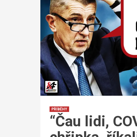
PŘÍBĚHY
“Čau lidi, CO