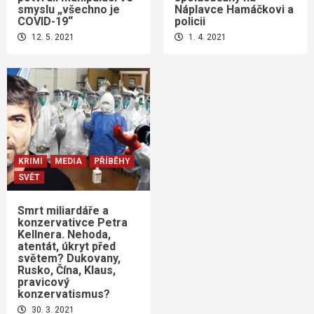
smyslu „všechno je
Náplavce Hamáčkovi a
COVID-19“
policii
12. 5. 2021
1. 4. 2021
KRIMI
MEDIA
PŘÍBĚHY
SVĚT
Smrt miliardáře a
konzervativce Petra
Kellnera. Nehoda,
atentát, úkryt před
světem? Dukovany,
Rusko, Čína, Klaus,
pravicový
konzervatismus?
30. 3. 2021