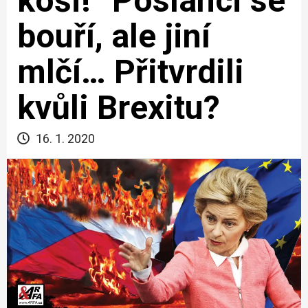
koši!” Poslanci se
bouří, ale jiní
mlčí… Přitvrdili
kvůli Brexitu?
16. 1. 2020