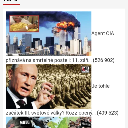
Agent CIA
přiznává na smrtelné posteli: 11. září…
(526 902)
Je tohle
začátek III. světové války? Rozzlobený…
(409 523)