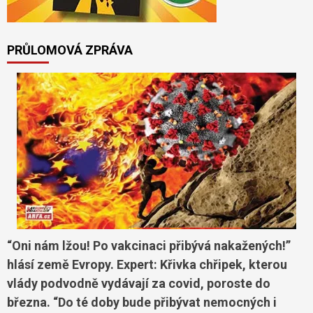
PRŮLOMOVÁ ZPRÁVA
“Oni nám lžou! Po vakcinaci přibývá nakažených!”
hlásí země Evropy. Expert: Křivka chřipek, kterou
vlády podvodně vydávají za covid, poroste do
března. “Do té doby bude přibývat nemocných i