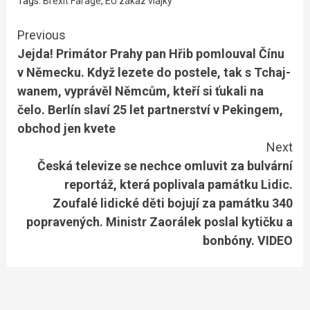
Tags:
Brexit Farage
,
EU zákaz vlajky
Continue
Previous
Jejda! Primátor Prahy pan Hřib pomlouval Čínu
Reading
v Německu. Když lezete do postele, tak s Tchaj-
wanem, vyprávěl Němcům, kteří si ťukali na
čelo. Berlín slaví 25 let partnerství v Pekingem,
obchod jen kvete
Next
Česká televize se nechce omluvit za bulvární
reportáž, která poplivala památku Lidic.
Zoufalé lidické děti bojují za památku 340
popravených. Ministr Zaorálek poslal kytičku a
bonbóny. VIDEO