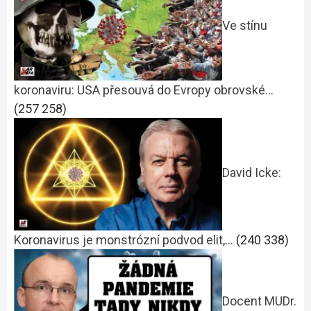
Ve stínu
koronaviru: USA přesouvá do Evropy obrovské…
(257 258)
David Icke:
Koronavirus je monstrózní podvod elit,…
(240 338)
Docent MUDr.