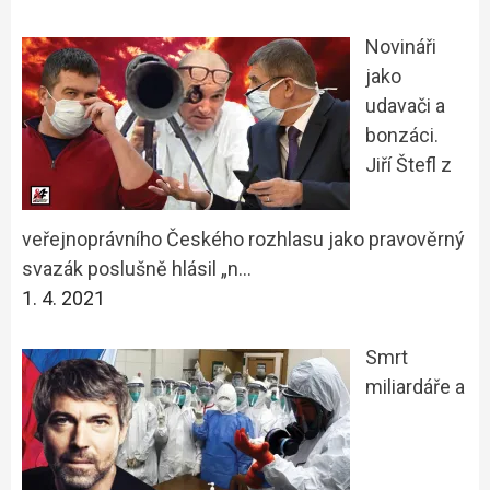
Novináři
jako
udavači a
bonzáci.
Jiří Štefl z
veřejnoprávního Českého rozhlasu jako pravověrný
svazák poslušně hlásil „n…
1. 4. 2021
Smrt
miliardáře a