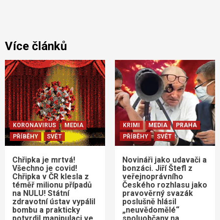
Více článků
KORONAVIRUS
MEDIA
KRIMI
MEDIA
PRAHA
PŘÍBĚHY
SVĚT
PŘÍBĚHY
SVĚT
Chřipka je mrtvá!
Novináři jako udavači a
Všechno je covid!
bonzáci. Jiří Štefl z
Chřipka v ČR klesla z
veřejnoprávního
téměř milionu případů
Českého rozhlasu jako
na NULU! Státní
pravověrný svazák
zdravotní ústav vypálil
poslušně hlásil
bombu a prakticky
„neuvědomělé“
potvrdil manipulaci ve
spoluobčany na