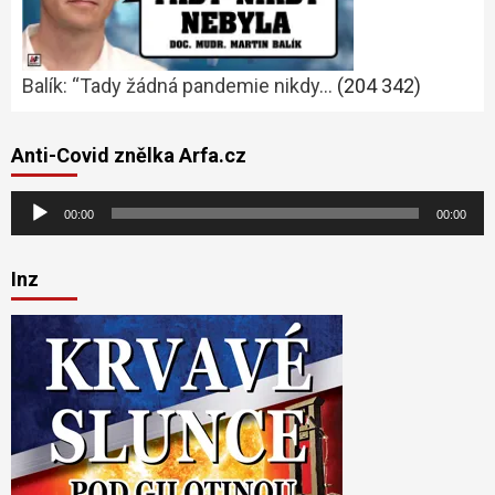
Balík: “Tady žádná pandemie nikdy…
(204 342)
Anti-Covid znělka Arfa.cz
Audio
00:00
00:00
přehrávač
Inz