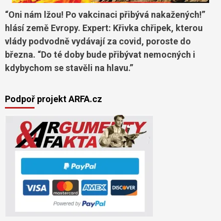
“Oni nám lžou! Po vakcinaci přibývá nakažených!”
hlásí země Evropy. Expert: Křivka chřipek, kterou
vlády podvodně vydávají za covid, poroste do
března. “Do té doby bude přibývat nemocných i
kdybychom se stavěli na hlavu.”
Podpoř projekt ARFA.cz