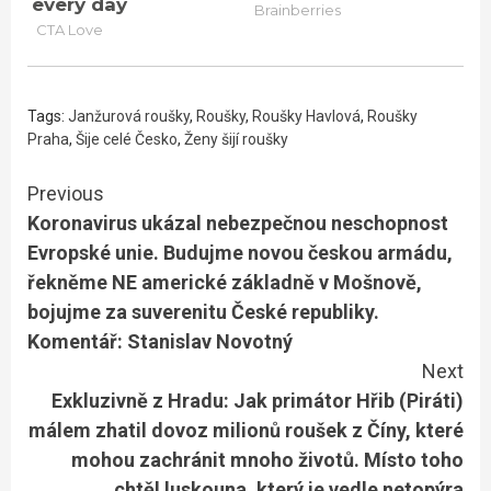
Tags:
Janžurová roušky
,
Roušky
,
Roušky Havlová
,
Roušky
Praha
,
Šije celé Česko
,
Ženy šijí roušky
Continue
Previous
Koronavirus ukázal nebezpečnou neschopnost
Reading
Evropské unie. Budujme novou českou armádu,
řekněme NE americké základně v Mošnově,
bojujme za suverenitu České republiky.
Komentář: Stanislav Novotný
Next
Exkluzivně z Hradu: Jak primátor Hřib (Piráti)
málem zhatil dovoz milionů roušek z Číny, které
mohou zachránit mnoho životů. Místo toho
chtěl luskouna, který je vedle netopýra