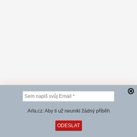
Arfa.cz: Aby ti už neunikl žádný příběh
PRŮLOMOVÁ ZPRÁVA