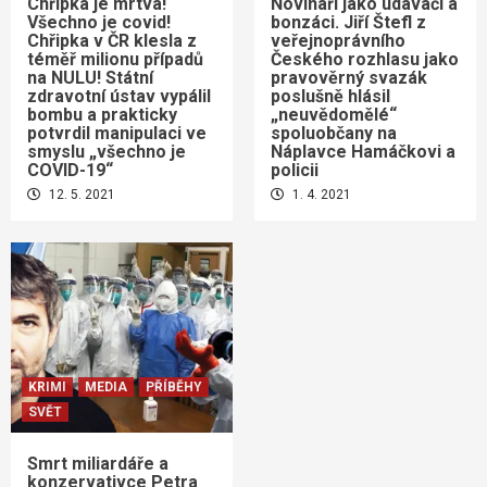
Chřipka je mrtvá!
Novináři jako udavači a
Všechno je covid!
bonzáci. Jiří Štefl z
Chřipka v ČR klesla z
veřejnoprávního
téměř milionu případů
Českého rozhlasu jako
na NULU! Státní
pravověrný svazák
zdravotní ústav vypálil
poslušně hlásil
bombu a prakticky
„neuvědomělé“
potvrdil manipulaci ve
spoluobčany na
smyslu „všechno je
Náplavce Hamáčkovi a
COVID-19“
policii
12. 5. 2021
1. 4. 2021
KRIMI
MEDIA
PŘÍBĚHY
SVĚT
Smrt miliardáře a
konzervativce Petra