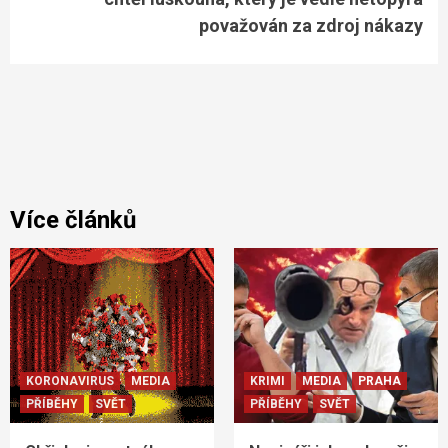
považován za zdroj nákazy
Více článků
KORONAVIRUS
MEDIA
KRIMI
MEDIA
PRAHA
PŘÍBĚHY
SVĚT
PŘÍBĚHY
SVĚT