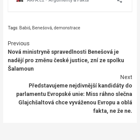
Tags:
Babiš
,
Benešová
,
demonstrace
Continue
Previous
Nová ministryně spravedlnosti Benešová je
Reading
nadějí pro změnu české justice, zní ze spolku
Šalamoun
Next
Představujeme nejdivnější kandidáty do
parlamentu Evropské unie: Miss ráhno slečna
Glajchšaltová chce vyváženou Evropu a oblá
fakta, ne že ne.