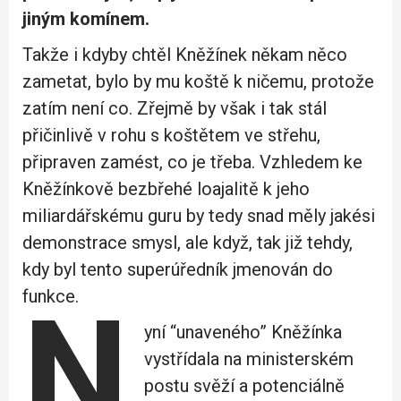
jiným komínem.
Takže i kdyby chtěl Kněžínek někam něco
zametat, bylo by mu koště k ničemu, protože
zatím není co. Zřejmě by však i tak stál
přičinlivě v rohu s koštětem ve střehu,
připraven zamést, co je třeba. Vzhledem ke
Kněžínkově bezbřehé loajalitě k jeho
miliardářskému guru by tedy snad měly jakési
demonstrace smysl, ale když, tak již tehdy,
kdy byl tento superúředník jmenován do
funkce.
N
yní “unaveného” Kněžínka
vystřídala na ministerském
postu svěží a potenciálně