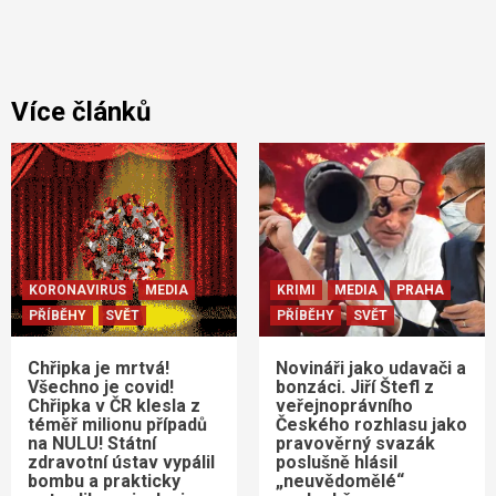
Více článků
KORONAVIRUS
MEDIA
KRIMI
MEDIA
PRAHA
PŘÍBĚHY
SVĚT
PŘÍBĚHY
SVĚT
Chřipka je mrtvá!
Novináři jako udavači a
Všechno je covid!
bonzáci. Jiří Štefl z
Chřipka v ČR klesla z
veřejnoprávního
téměř milionu případů
Českého rozhlasu jako
na NULU! Státní
pravověrný svazák
zdravotní ústav vypálil
poslušně hlásil
bombu a prakticky
„neuvědomělé“