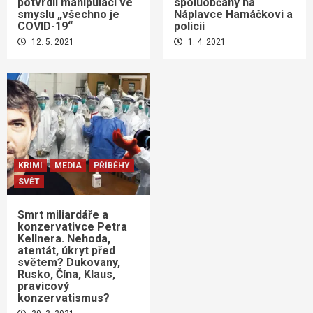
potvrdil manipulaci ve
spoluobčany na
smyslu „všechno je
Náplavce Hamáčkovi a
COVID-19“
policii
12. 5. 2021
1. 4. 2021
KRIMI
MEDIA
PŘÍBĚHY
SVĚT
Smrt miliardáře a
konzervativce Petra
Kellnera. Nehoda,
atentát, úkryt před
světem? Dukovany,
Rusko, Čína, Klaus,
pravicový
konzervatismus?