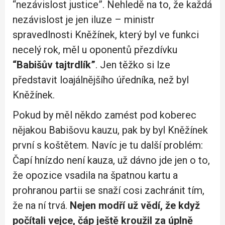
“nezávislost justice”. Nehledě na to, že každá
nezávislost je jen iluze – ministr
spravedlnosti Kněžínek, který byl ve funkci
necelý rok, měl u oponentů přezdívku
“Babišův tajtrdlík”
. Jen těžko si lze
představit loajálnějšího úředníka, než byl
Kněžínek.
Pokud by měl někdo zamést pod koberec
nějakou Babišovu kauzu, pak by byl Kněžínek
první s koštětem. Navíc je tu další problém:
Čapí hnízdo není kauza, už dávno jde jen o to,
že opozice vsadila na špatnou kartu a
prohranou partii se snaží cosi zachránit tím,
že na ní trvá.
Nejen modří už vědí, že když
počítali vejce, čáp ještě kroužil za úplně