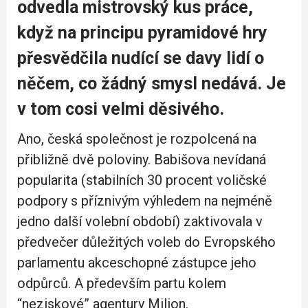
odvedla mistrovský kus práce,
když na principu pyramidové hry
přesvědčila nudící se davy lidí o
něčem, co žádný smysl nedává. Je
v tom cosi velmi děsivého.
Ano, česká společnost je rozpolcená na
přibližně dvě poloviny. Babišova nevídaná
popularita (stabilních 30 procent voličské
podpory s příznivým výhledem na nejméně
jedno další volební období) zaktivovala v
předvečer důležitých voleb do Evropského
parlamentu akceschopné zástupce jeho
odpůrců. A především partu kolem
“neziskové” agentury Milion.