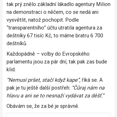
tak prý znělo základní lákadlo agentury Milion
na demonstraci o něčem, co se nedá ani
vysvětlit, natož pochopit. Podle
“transparentního” účtu utratila agentura za
deštníky 67 tisíc Kč, to máme bratru 6 700
deštníků.
Každopádně – volby do Evropského
parlamentu jsou za pár dní, tak pak zas bude
klid.
“Nemusí pršet, stačí když kape”
, říká se. A
pak je tu ještě další postřeh:
“Čůraj nám na
hlavu a ani se to nesnaží vydávat za déšť.”
Obávám se, že za bé je správně.