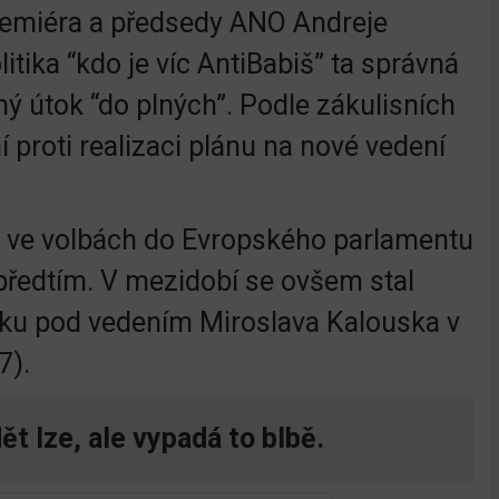
remiéra a předsedy ANO Andreje
litika “kdo je víc AntiBabiš” ta správná
hý útok “do plných”. Podle zákulisních
 proti realizaci plánu na nové vedení
09 ve volbách do Evropského parlamentu
 předtím. V mezidobí se ovšem stal
ku pod vedením Miroslava Kalouska v
7).
ět lze, ale vypadá to blbě.