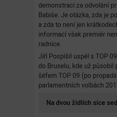
demonstrací za odvolání p
Babiše. Je otázka, zda je po
a zda to není jen krátkodec
informací však premiér není
radnice.
Jiří Pospíšil uspěl s TOP 
do Bruselu, kde už působil
šéfem TOP 09 (po propadá
parlamentních volbách 201
Na dvou židlích sice sed