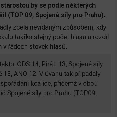
 starostou by se podle některých
šil (TOP 09, Spojené síly pro Prahu).
padly zcela nevídaným způsobem, kdy
kalo takřka stejný počet hlasů a rozdíl
n v řádech stovek hlasů.
akto: ODS 14, Piráti 13, Spojené síly
ě 13, ANO 12. V úvahu tak připadaly
uspořádání koalice, přičemž v obou
líč Spojené síly pro Prahu (TOP09,