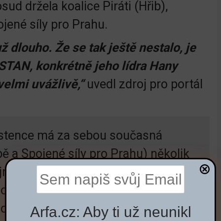
sud držela koalice Piráti (Hřib),
ojené síly pro Prahu.
 dlouho. Že se tak ještě nestalo, je
STAN, konkrétně jeho lídra Hany
velmi uvážlivě,“
uvedl zdroj pro portál
istence má za sebou současná
bě a Spojené síly pro Prahu) několik
tajném hlasování o metru D, možnou
í ohledně Libeňského mostu,
o fondu a další. Koalice má za
Arfa.cz: Aby ti už neunikl