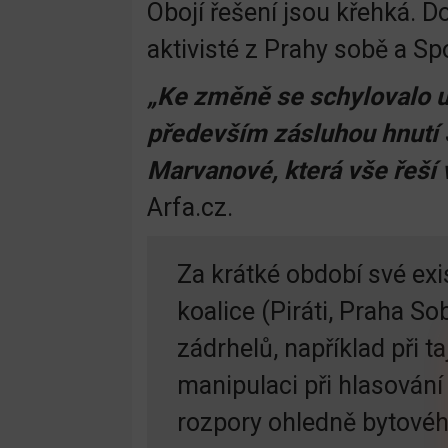
Obojí řešení jsou křehká. Do
aktivisté z Prahy sobě a Sp
„Ke změně se schylovalo už
především zásluhou hnutí 
Marvanové, která vše řeší 
Arfa.cz.
Za krátké období své ex
koalice (Piráti, Praha So
zádrhelů, například při 
manipulaci při hlasován
rozpory ohledně bytovéh