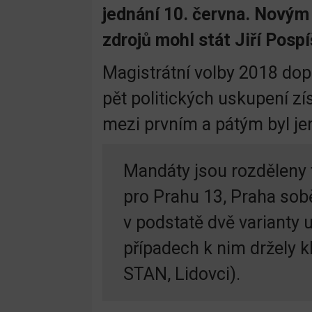
jednání 10. června. Novým
zdrojů mohl stát Jiří Pospí
Magistrátní volby 2018 do
pět politických uskupení zís
mezi prvním a pátým byl je
Mandáty jsou rozděleny t
pro Prahu 13, Praha sob
v podstatě dvě varianty 
případech k nim držely k
STAN, Lidovci).