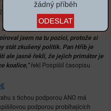
 jednání zastupitelstva, když 24.
žádný příběh
2 hodin v kuse.
l, že by měl primátora dělat on.
„Já sám
piroval jsem na tu pozici, protože si
 stát zkušený politik. Pan Hřib je
ti ale jasně řekli, že jejich primátor je
e koalice,“
řekl Pospíšil časopisu
DE
 Prahu s tichou podporou ANO má
píšilovou podporou probíhajících