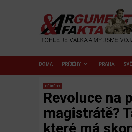
Skip
to
content
DOMA
PŘÍBĚHY
PRAHA
SV
PŘÍBĚHY
Revoluce na 
magistrátě? T
které má skon