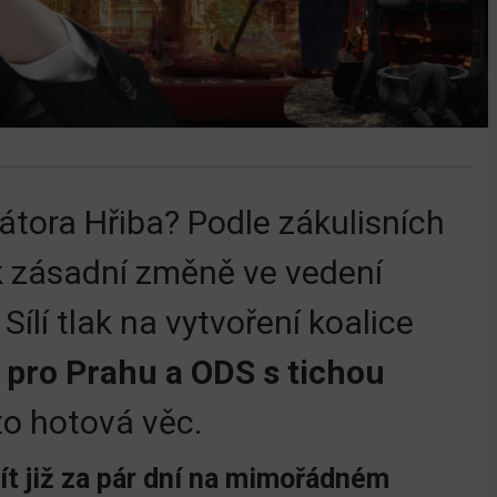
átora Hřiba? Podle zákulisních
 k zásadní změně ve vedení
ílí tlak na vytvoření koalice
y pro Prahu a ODS s tichou
 to hotová věc.
ít již za pár dní na mimořádném