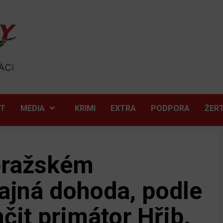
ĚT
MEDIA
KRIMI
EXTRA
PODPORA
ŽER
pražském
ajná dohoda, podle
čit primátor Hřib.