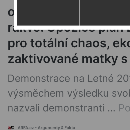
ovace. DNES: Demonst
rakve. Opozice plán 
pro totální chaos, ek
zaktivované matky s
Demonstrace na Letné 201
výsměchem výsledku svob
nazvali demonstranti …
Po
ARFA.cz - Argumenty & Fakta