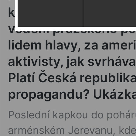
konečně postavena 
vedení pražského p
lidem hlavy, za ameri
aktivisty, jak svrháv
Platí Česká republik
propagandu? Ukázka
Poslední kapkou do poháru
arménském Jerevanu, kde “