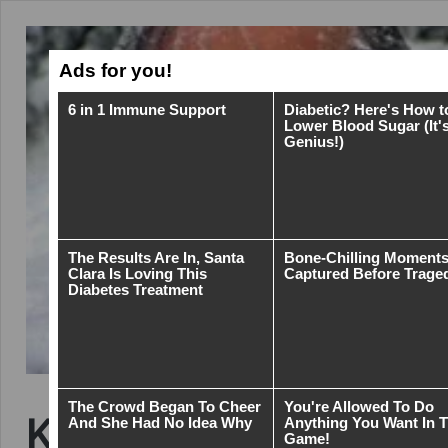
Konzumace mrtvých t