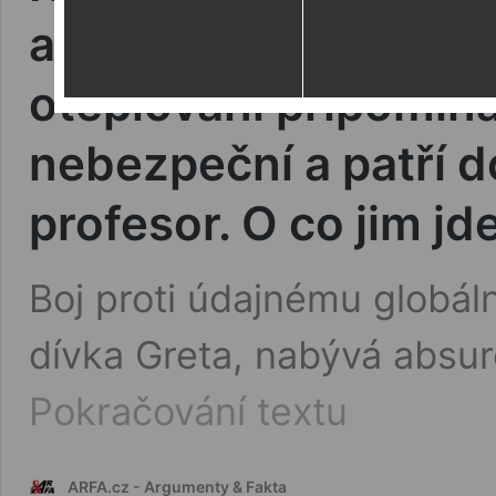
aktivistů proti údaj
oteplování připomína
nebezpeční a patří d
profesor. O co jim jd
Boj proti údajnému globáln
dívka Greta, nabývá absu
Konzumace
Pokračování textu
mrtvých
těl
a
ARFA.cz - Argumenty & Fakta
genocida