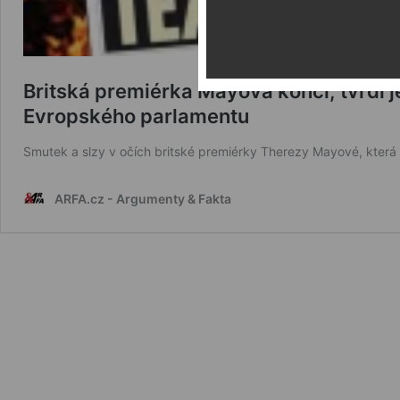
Britská premiérka Mayová končí, tvrdí j
Evropského parlamentu
Smutek a slzy v očích britské premiérky Therezy Mayové, která t
ARFA.cz - Argumenty & Fakta