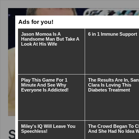
Strpění imigranta (D