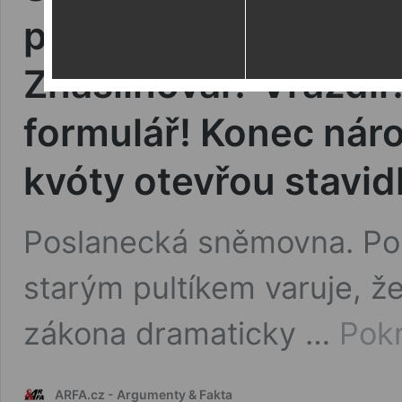
parlamentu vylezli z d
Znásilňoval? Vraždi
formulář! Konec nár
kvóty otevřou stavidl
Poslanecká sněmovna. Po
starým pultíkem varuje, ž
zákona dramaticky …
Pokr
ARFA.cz - Argumenty & Fakta