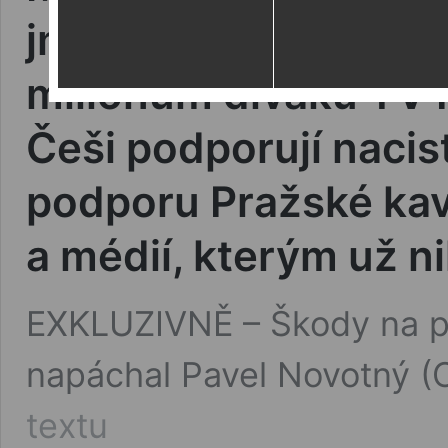
jmenovec Stanislav 
milionům diváků TV R
Češi podporují nacis
podporu Pražské kavá
a médií, kterým už ni
EXKLUZIVNĚ – Škody na po
napáchal Pavel Novotný (
Magor
textu
z