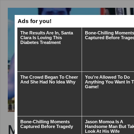
Magor z Řeporyjí Pa