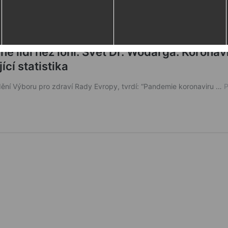
 lidí než loni. Svět Dr. Wodarga. Koronavi
ící statistika
ní Výboru pro zdraví Rady Evropy, tvrdí: “Pandemie koronaviru …
P