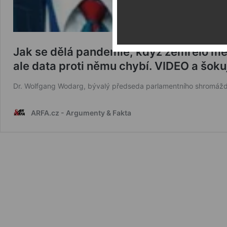
Jak se dělá pandemie, když zemřelo méně
ale data proti němu chybí. VIDEO a šokuj
Dr. Wolfgang Wodarg, bývalý předseda parlamentního shromáždě
ARFA.cz - Argumenty & Fakta